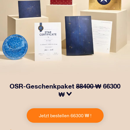
OSR-Geschenkpaket
88400 ₩
66300
₩
Bringen Sie Augen zum Funkeln mit unserem OSR-
Geschenkpaket! Dieses Geschenk enthält einen
Jetzt bestellen 66300 ₩ !
schönen Umschlag und personalisierte Dokumente, die
an eine Adresse Ihrer Wahl gesendet werden, sowie
digitale Dokumente und die kostenlose Nutzung