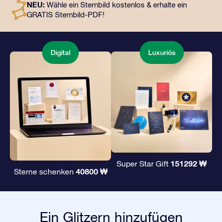
NEU:
Wähle ein Sternbild kostenlos & erhalte ein
unserer Apps. Es ist eine zauberhafte Art, Freunden und
GRATIS Sternbild-PDF!
Liebsten ein unvergängliches Geschenk zu
überreichen.
Digital
Luxuriös
151292 ₩
Super Star Gift
40800 ₩
Sterne schenken
Ein Glitzern hinzufügen