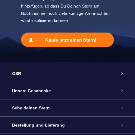
hinzufügen, so dass Du Deinen Stern am
Nachthimmel noch viele künftige Weihnachten
wirst lokalisieren können.
Kaufe jetzt einen Stern!
OSR
Service
Unsere Geschenke
Kontakt
Sterne schenken
Sehe deinen Stern
Blog
OSR-Geschenkpaket
Sternregister
Bestellung und Lieferung