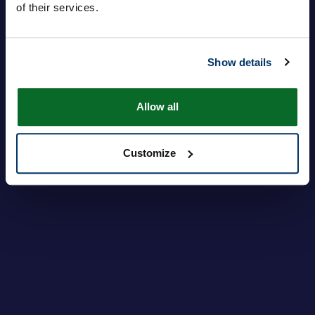
of their services.
Passwort
Show details
Anmeldung
Haben Sie Ihr Passwort vergessen?
Allow all
Customize