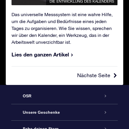
DIE ENTWICKLUNG DES KALENDERS
Das universelle Messsystem ist eine wahre Hilfe,
um die Aufgaben und Bedürfnisse eines jeden
Tages zu organisieren. Wie Sie wissen, sprechen
wir über den Kalender, ein Werkzeug, das in der
Arbeitswelt unverzichtbar ist.
Lies den ganzen Artikel
Nächste Seite
OSR
Service
Unsere Geschenke
Kontakt
Sterne schenken
Sehe deinen Stern