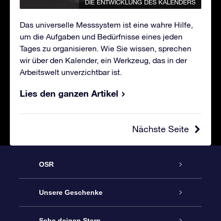
DIE ENTWICKLUNG DES KALENDERS
Das universelle Messsystem ist eine wahre Hilfe,
um die Aufgaben und Bedürfnisse eines jeden
Tages zu organisieren. Wie Sie wissen, sprechen
wir über den Kalender, ein Werkzeug, das in der
Arbeitswelt unverzichtbar ist.
Lies den ganzen Artikel
Nächste Seite
OSR
Service
Unsere Geschenke
Kontakt
Sterne schenken
Sehe deinen Stern