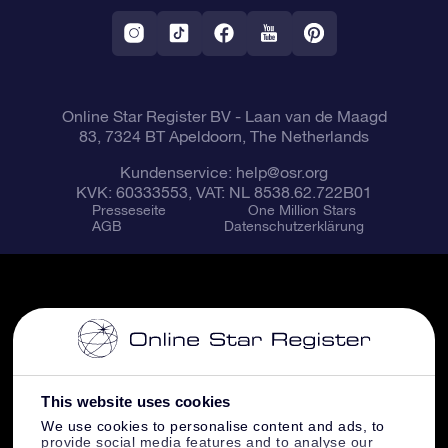
VR-App „Fliege mich zu den Sternen“
Sternbilder
Online Star Register BV
- Laan van de Maagd
83, 7324 BT Apeldoorn, The Netherlands
Kundenservice:
help@osr.org
KVK: 60333553, VAT: NL 8538.62.722B01
Presseseite
One Million Stars
AGB
Datenschutzerklärung
This website uses cookies
We use cookies to personalise content and ads, to
provide social media features and to analyse our