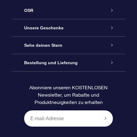
OSR
Service
Unsere Geschenke
Kontakt
Sterne schenken
Sehe deinen Stern
Blog
OSR-Geschenkpaket
Sternregister
Bestellung und Lieferung
Häufig Gestellte Fragen
Super Star Gift
OSR Star Finder App
Kundenlogin
Abonniere unseren KOSTENLOSEN
Newsletter, um Rabatte und
Bewertungen
OSR-Geschenkgutschein
Personalisierte Sternseite
Zahlungsinformationen
Produktneuigkeiten zu erhalten
Firmengeschenke
One Million Stars
Versandinformationen
OSR-Starsaver
Rückgaberecht