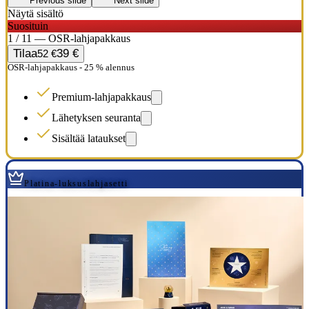
Previous slide
Next slide
Näytä sisältö
Suosituin
1 / 11 — OSR-lahjapakkaus
Tilaa
39 €
52 €
OSR-lahjapakkaus - 25 % alennus
Premium-lahjapakkaus
Lähetyksen seuranta
Sisältää lataukset
Platina-luksuslahjasetti