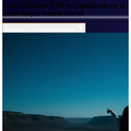
Saat yksilöidyn OSR-lahjapakkauksen ja
annat saajan todella loistaa
Nimeä tähti — 25 % alennus
Nimeä tähti