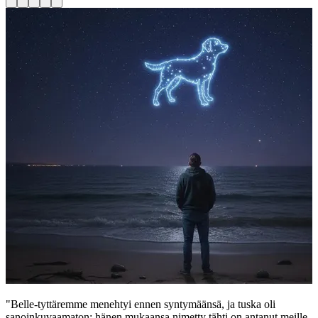
"Belle-tyttäremme menehtyi ennen syntymäänsä, ja tuska oli
sanoinkuvaamaton; hänen mukaansa nimetty tähti on antanut meille