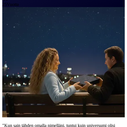
25
Vuotta
"Kun sain tähden omalla nimelläni, tuntui kuin universumi olisi