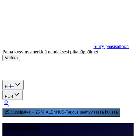
Siirry pääsisältöön
Paina kysymysmerkkiä nähdäksesi pikanäppäimet
Valikko
FI
EUR
25. vuosipäivä ⭐ 25 % ALENNUS
•
Tarjous päättyy tässä kuussa
Nimeä tähti