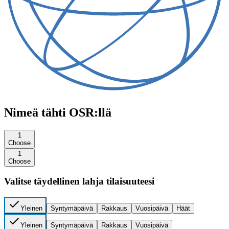
Nimeä tähti OSR:llä
1
Choose
1
Choose
Valitse täydellinen lahja tilaisuuteesi
Yleinen
Syntymäpäivä
Rakkaus
Vuosipäivä
Häät
Yleinen
Syntymäpäivä
Rakkaus
Vuosipäivä