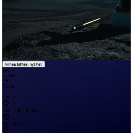
Nimeä tähtesi nyt heti
1M+
Tähdet
150+
Maata
25
Vuotta
1M+
Tähdet nimetty
150+
Maata