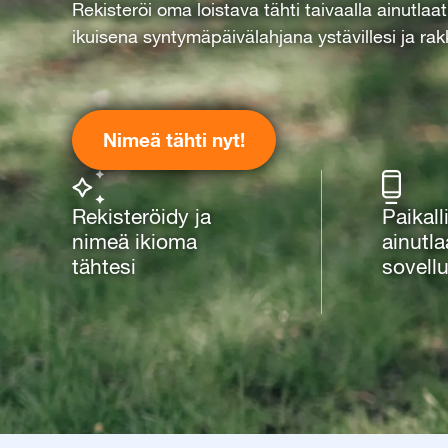
Rekisteröi oma loistava tähti taivaalla ainutlaa
ikuisena syntymäpäivälahjana ystävillesi ja rakk
Nimeä tähti nyt!
Rekisteröidy ja
Paikall
nimeä ikioma
ainutla
tähtesi
sovell