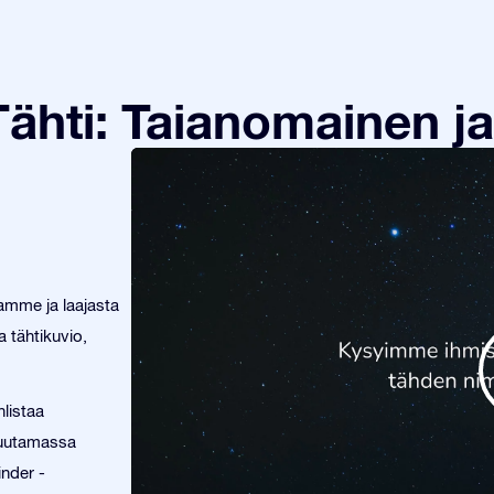
ähti: Taianomainen ja
tamme ja laajasta
 tähtikuvio,
listaa
 muutamassa
inder -