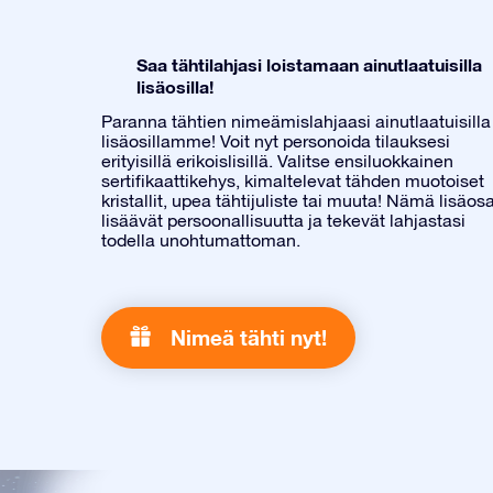
Saa tähtilahjasi loistamaan ainutlaatuisilla
lisäosilla!
Paranna tähtien nimeämislahjaasi ainutlaatuisilla
lisäosillamme! Voit nyt personoida tilauksesi
erityisillä erikoislisillä. Valitse ensiluokkainen
sertifikaattikehys, kimaltelevat tähden muotoiset
kristallit, upea tähtijuliste tai muuta! Nämä lisäos
lisäävät persoonallisuutta ja tekevät lahjastasi
todella unohtumattoman.
Nimeä tähti nyt!