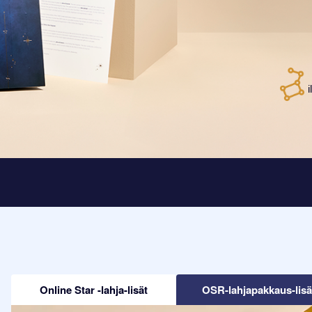
Online Star -lahja-lisät
OSR-lahjapakkaus-lisä