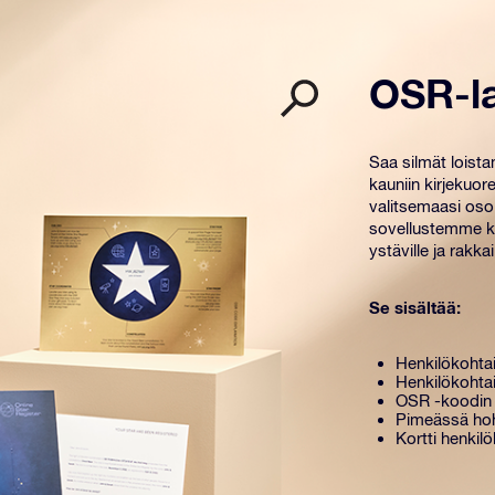
OSR-l
Saa silmät loist
kauniin kirjekuore
valitsemaasi osoi
sovellustemme kä
ystäville ja rakkail
Se sisältää:
Henkilökohtai
Henkilökohtai
OSR -koodin 
Pimeässä hoh
Kortti henkilö