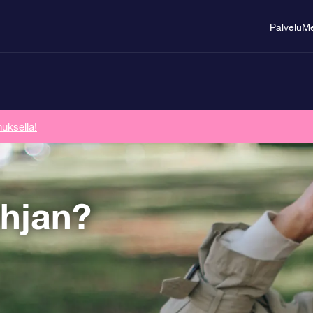
Palvelu
Me
uksella!
hjan?