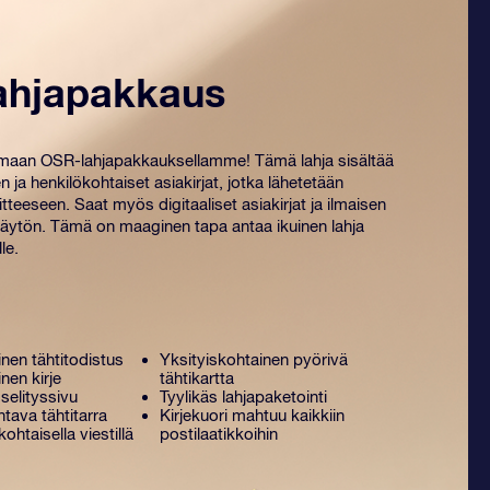
ahjapakkaus
amaan OSR-lahjapakkauksellamme! Tämä lahja sisältää
n ja henkilökohtaiset ​​asiakirjat, jotka lähetetään
tteeseen. Saat myös digitaaliset asiakirjat ja ilmaisen
ytön. Tämä on maaginen tapa antaa ikuinen lahja
le.
nen tähtitodistus
Yksityiskohtainen pyörivä
nen kirje
tähtikartta
selityssivu
Tyylikäs lahjapaketointi
tava tähtitarra
Kirjekuori mahtuu kaikkiin
kohtaisella viestillä
postilaatikkoihin