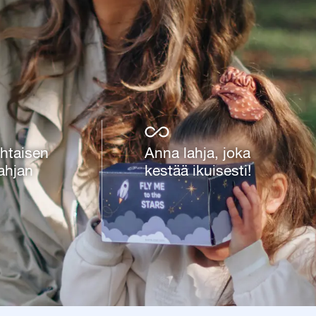
htaisen
Anna lahja, joka
ahjan
kestää ikuisesti!