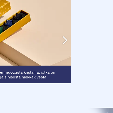
Kehys
nmuotoista kristallia, jotka on
: Tämä kehy
 ja sinisestä hiekkakivestä.
arvokkaan todistuk