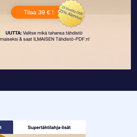
Tilaa 39 € !
UUTTA:
Valitse mikä tahansa tähdistö
ilmaiseksi & saat ILMAISEN Tähdistö-PDF:n!
t
Supertähtilahja-lisät