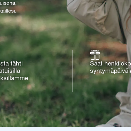
tuisena,
aillesi.
ista tähti
Saat henkilöko
atuisilla
syntymäpäiväl
uksillamme