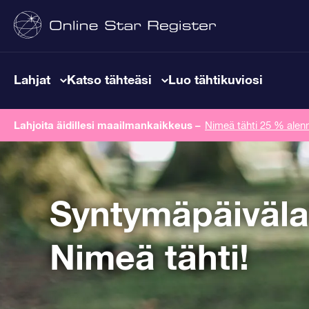
Lahjat
Katso tähteäsi
Luo tähtikuviosi
Lahjoita äidillesi maailmankaikkeus
–
Nimeä tähti 25 % alenn
Syntymäpäiväla
Nimeä tähti!