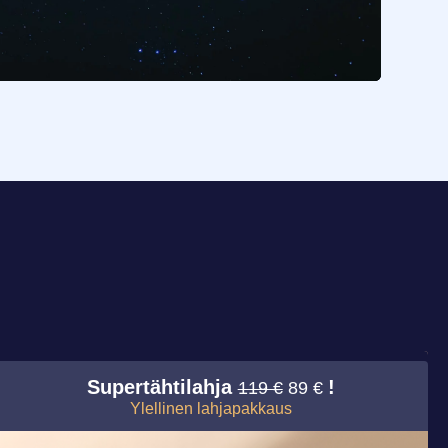
Supertähtilahja
!
119 €
89 €
Ylellinen lahjapakkaus