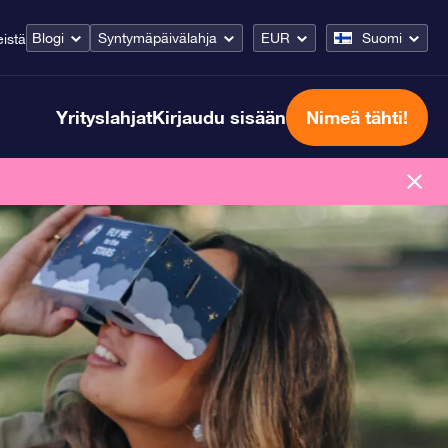
Blogi
Syntymäpäivälahja
EUR
Suomi
istä
Yrityslahjat
Kirjaudu sisään
Nimeä tähti!