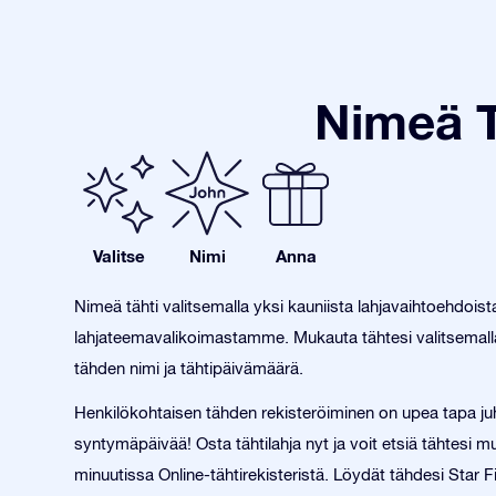
Nimeä T
Valitse
Nimi
Anna
Nimeä tähti valitsemalla yksi kauniista lahjavaihtoehdois
lahjateemavalikoimastamme. Mukauta tähtesi valitsemalla
tähden nimi ja tähtipäivämäärä.
Henkilökohtaisen tähden rekisteröiminen on upea tapa juh
syntymäpäivää! Osta tähtilahja nyt ja voit etsiä tähtesi
minuutissa Online-tähtirekisteristä. Löydät tähdesi Star F