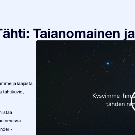
ähti: Taianomainen ja
tamme ja laajasta
 tähtikuvio,
listaa
 muutamassa
inder -