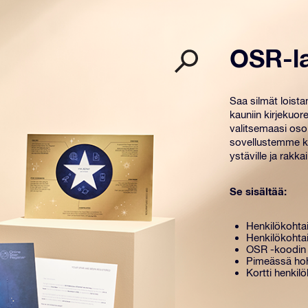
OSR-l
Saa silmät loist
kauniin kirjekuore
valitsemaasi osoi
sovellustemme kä
ystäville ja rakkail
Se sisältää:
Henkilökohtai
Henkilökohtai
OSR -koodin 
Pimeässä hoh
Kortti henkilö