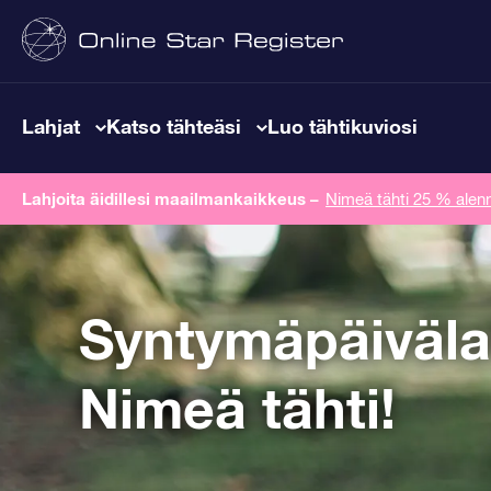
Lahjat
Katso tähteäsi
Luo tähtikuviosi
Lahjoita äidillesi maailmankaikkeus
–
Nimeä tähti 25 % alenn
Syntymäpäiväla
Nimeä tähti!