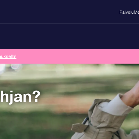
Palvelu
Me
uksella!
hjan?