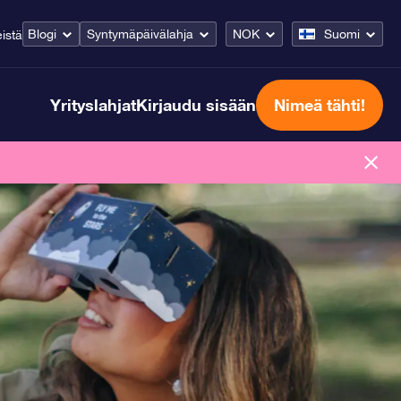
Blogi
Syntymäpäivälahja
NOK
Suomi
istä
Yrityslahjat
Kirjaudu sisään
Nimeä tähti!