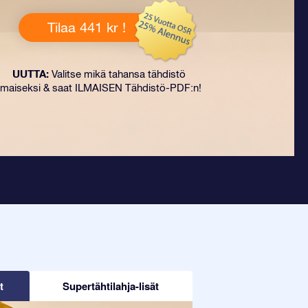
Tilaa 441 kr !
UUTTA:
Valitse mikä tahansa tähdistö
ilmaiseksi & saat ILMAISEN Tähdistö-PDF:n!
t
Supertähtilahja-lisät