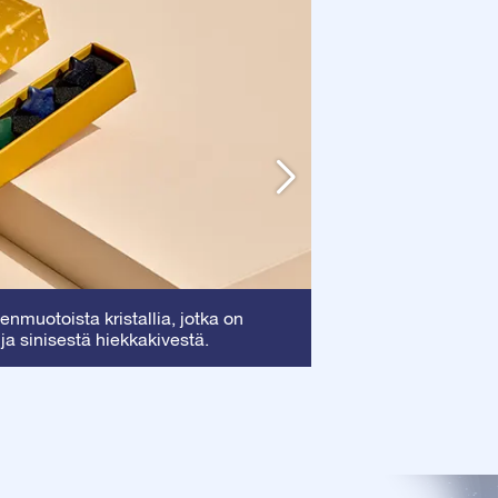
Kehys
nmuotoista kristallia, jotka on
: Tämä kehy
 ja sinisestä hiekkakivestä.
arvokkaan todistuk