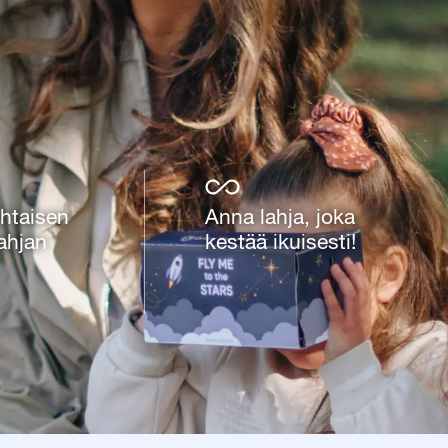
htaisen
Anna lahja, joka
ahjan
kestää ikuisesti!