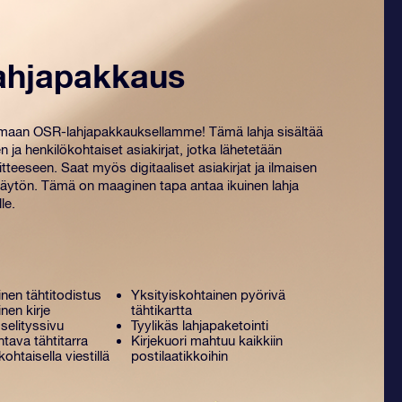
ahjapakkaus
amaan OSR-lahjapakkauksellamme! Tämä lahja sisältää
n ja henkilökohtaiset ​​asiakirjat, jotka lähetetään
tteeseen. Saat myös digitaaliset asiakirjat ja ilmaisen
ytön. Tämä on maaginen tapa antaa ikuinen lahja
le.
nen tähtitodistus
Yksityiskohtainen pyörivä
nen kirje
tähtikartta
selityssivu
Tyylikäs lahjapaketointi
tava tähtitarra
Kirjekuori mahtuu kaikkiin
kohtaisella viestillä
postilaatikkoihin