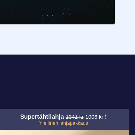
Supertähtilahja
!
1341 kr
1006 kr
Ylellinen lahjapakkaus