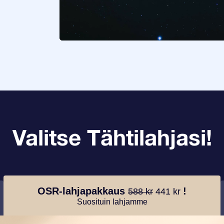
Valitse Tähtilahjasi!
OSR-lahjapakkaus
!
588 kr
441 kr
Suosituin lahjamme