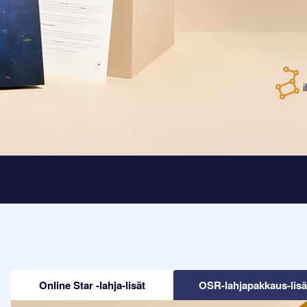
Online Star -lahja-lisät
OSR-lahjapakkaus-lisä