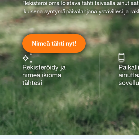
Rekisteröi oma loistava tähti taivaalla ainutlaa
ikuisena syntymäpäivälahjana ystävillesi ja rakk
Nimeä tähti nyt!
Rekisteröidy ja
Paikall
nimeä ikioma
ainutla
tähtesi
sovell