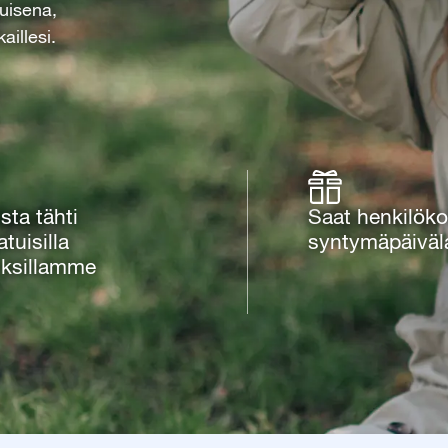
tuisena,
aillesi.
ista tähti
Saat henkilöko
atuisilla
syntymäpäiväl
uksillamme