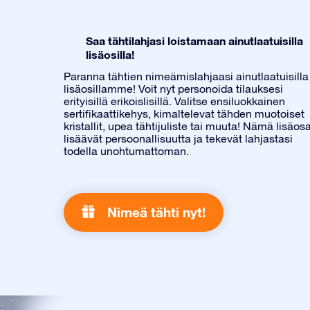
Saa tähtilahjasi loistamaan ainutlaatuisilla
lisäosilla!
Paranna tähtien nimeämislahjaasi ainutlaatuisilla
lisäosillamme! Voit nyt personoida tilauksesi
erityisillä erikoislisillä. Valitse ensiluokkainen
sertifikaattikehys, kimaltelevat tähden muotoiset
kristallit, upea tähtijuliste tai muuta! Nämä lisäos
lisäävät persoonallisuutta ja tekevät lahjastasi
todella unohtumattoman.
Nimeä tähti nyt!