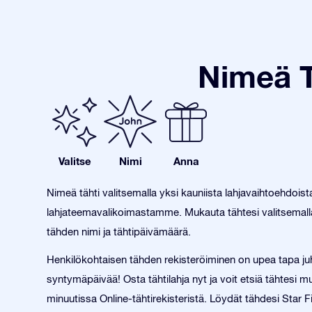
Nimeä T
Valitse
Nimi
Anna
Nimeä tähti valitsemalla yksi kauniista lahjavaihtoehdois
lahjateemavalikoimastamme. Mukauta tähtesi valitsemalla
tähden nimi ja tähtipäivämäärä.
Henkilökohtaisen tähden rekisteröiminen on upea tapa juh
syntymäpäivää! Osta tähtilahja nyt ja voit etsiä tähtesi
minuutissa Online-tähtirekisteristä. Löydät tähdesi Star F