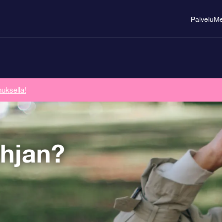
Palvelu
Me
uksella!
hjan?