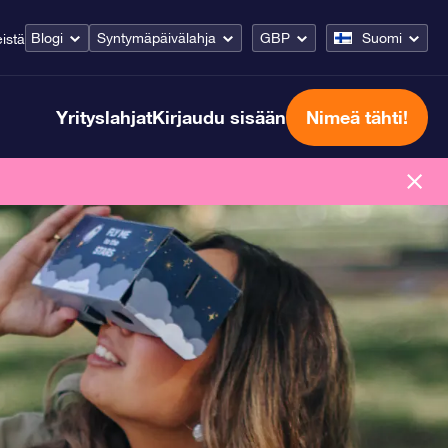
Blogi
Syntymäpäivälahja
GBP
Suomi
istä
Yrityslahjat
Kirjaudu sisään
Nimeä tähti!