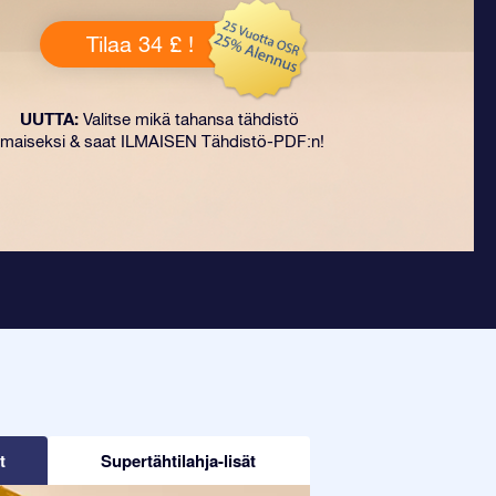
Tilaa 34 £ !
UUTTA:
Valitse mikä tahansa tähdistö
ilmaiseksi & saat ILMAISEN Tähdistö-PDF:n!
t
Supertähtilahja-lisät