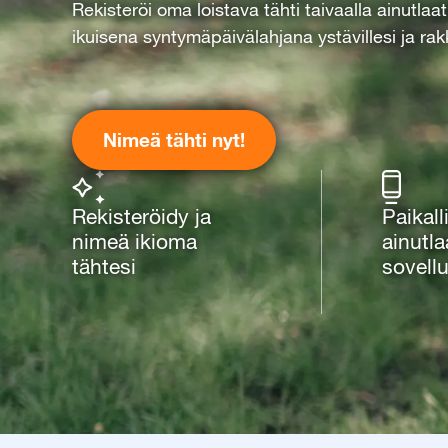
Rekisteröi oma loistava tähti taivaalla ainutlaa
ikuisena syntymäpäivälahjana ystävillesi ja rakk
Nimeä tähti nyt!
Rekisteröidy ja
Paikall
nimeä ikioma
ainutla
tähtesi
sovell