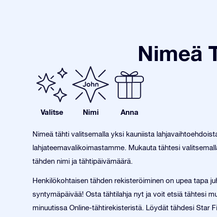
Nimeä T
Valitse
Nimi
Anna
Nimeä tähti valitsemalla yksi kauniista lahjavaihtoehdois
lahjateemavalikoimastamme. Mukauta tähtesi valitsemalla
tähden nimi ja tähtipäivämäärä.
Henkilökohtaisen tähden rekisteröiminen on upea tapa juh
syntymäpäivää! Osta tähtilahja nyt ja voit etsiä tähtesi
minuutissa Online-tähtirekisteristä. Löydät tähdesi Star F