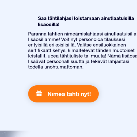
Saa tähtilahjasi loistamaan ainutlaatuisilla
lisäosilla!
Paranna tähtien nimeämislahjaasi ainutlaatuisilla
lisäosillamme! Voit nyt personoida tilauksesi
erityisillä erikoislisillä. Valitse ensiluokkainen
sertifikaattikehys, kimaltelevat tähden muotoiset
kristallit, upea tähtijuliste tai muuta! Nämä lisäos
lisäävät persoonallisuutta ja tekevät lahjastasi
todella unohtumattoman.
Nimeä tähti nyt!