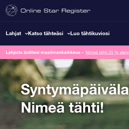
Lahjat
Katso tähteäsi
Luo tähtikuviosi
Lahjoita äidillesi maailmankaikkeus
–
Nimeä tähti 25 % alenn
Syntymäpäiväla
Nimeä tähti!