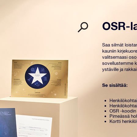
OSR-l
Saa silmät loist
kauniin kirjekuore
valitsemaasi osoi
sovellustemme kä
ystäville ja rakkail
Se sisältää:
Henkilökohtai
Henkilökohtai
OSR -koodin 
Pimeässä hoh
Kortti henkilö