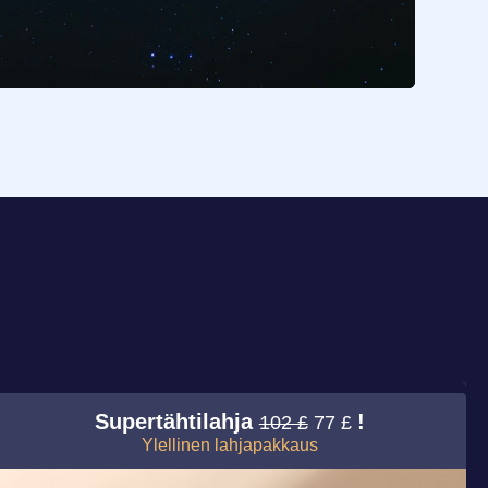
Supertähtilahja
!
102 £
77 £
Ylellinen lahjapakkaus