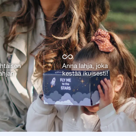
htaisen
Anna lahja, joka
ahjan
kestää ikuisesti!