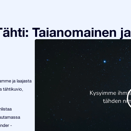
ähti: Taianomainen ja
tamme ja laajasta
 tähtikuvio,
listaa
 muutamassa
inder -