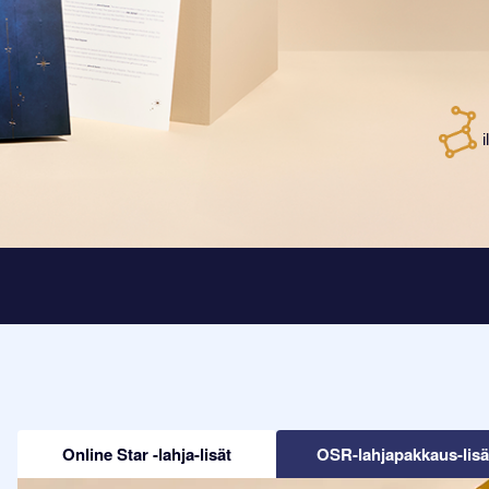
Online Star -lahja-lisät
OSR-lahjapakkaus-lisä