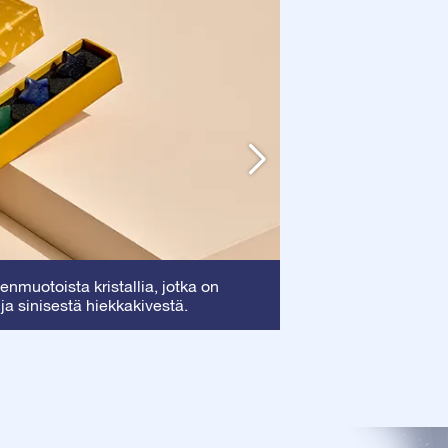
Kehys
nmuotoista kristallia, jotka on
: Tämä kehy
 ja sinisestä hiekkakivestä.
arvokkaan todistuk