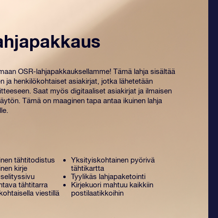
ahjapakkaus
amaan OSR-lahjapakkauksellamme! Tämä lahja sisältää
n ja henkilökohtaiset ​​asiakirjat, jotka lähetetään
tteeseen. Saat myös digitaaliset asiakirjat ja ilmaisen
ytön. Tämä on maaginen tapa antaa ikuinen lahja
le.
nen tähtitodistus
Yksityiskohtainen pyörivä
nen kirje
tähtikartta
selityssivu
Tyylikäs lahjapaketointi
tava tähtitarra
Kirjekuori mahtuu kaikkiin
kohtaisella viestillä
postilaatikkoihin