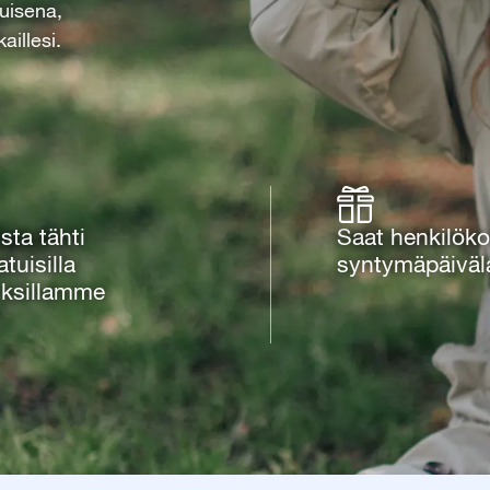
tuisena,
aillesi.
ista tähti
Saat henkilöko
atuisilla
syntymäpäiväl
uksillamme