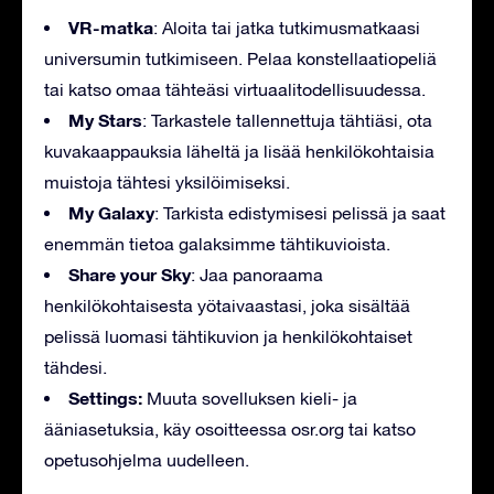
VR-matka
: Aloita tai jatka tutkimusmatkaasi
universumin tutkimiseen. Pelaa konstellaatiopeliä
tai katso omaa tähteäsi virtuaalitodellisuudessa.
My Stars
: Tarkastele tallennettuja tähtiäsi, ota
kuvakaappauksia läheltä ja lisää henkilökohtaisia
muistoja tähtesi yksilöimiseksi.
My Galaxy
: Tarkista edistymisesi pelissä ja saat
enemmän tietoa galaksimme tähtikuvioista.
Share your Sky
: Jaa panoraama
henkilökohtaisesta yötaivaastasi, joka sisältää
pelissä luomasi tähtikuvion ja henkilökohtaiset
tähdesi.
Settings:
Muuta sovelluksen kieli- ja
ääniasetuksia, käy osoitteessa osr.org tai katso
opetusohjelma uudelleen.