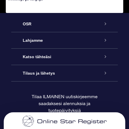
OSR
Palvelu
Lahjamme
Ota meihin yhteyttä
Online Star -lahja
Katso tähteäsi
Blogi
OSR-lahjapakkaus
Star Register
Tilaus ja lähetys
Usein kysytyt kysymykset
Supertähtilahja
OSR Star Finder -sovelluksella
Ota meihin yhteyttä
Tilaa ILMAINEN uutiskirjeemme
saadaksesi alennuksia ja
Arvostelut
OSR-lahjakortti
Henkilökohtainen Tähtisivu
Maksutiedot
tuotepäivityksiä
Yrityslahjat
One Million Stars
Toimitustiedot