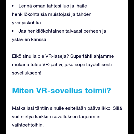
Lennä oman tähtesi luo ja ihaile
henkilökohtaisia muistojasi ja tähden
yksityiskohtia.
Jaa henkilökohtainen taivaasi perheen ja
ystävien kanssa
Eikö sinulla ole VR-laseja? Supertähtilahjamme
mukana tulee VR-pahvi, joka sopii täydellisesti
sovellukseen!
Miten VR-sovellus toimii?
Matkallasi tähtiin sinulle esitellään päävalikko. Sillä
voit siirtyä kaikkiin sovelluksen tarjoamiin
vaihtoehtoihin.