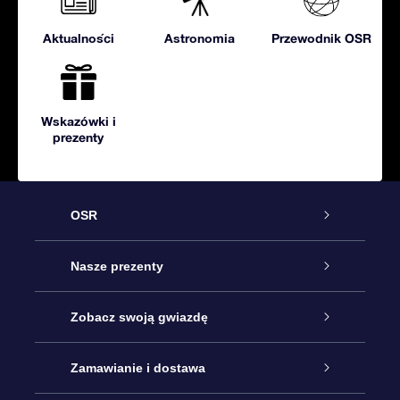
Aktualności
Astronomia
Przewodnik OSR
Wskazówki i
prezenty
OSR
Obsługa
Nasze prezenty
Kontakt
Podarunek Gwiazda Online
Zobacz swoją gwiazdę
Blog
Pakiet Podarunkowy OSR
Rejestr Gwiazd
Zamawianie i dostawa