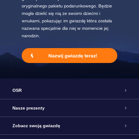
oryginalnego pakietu podarunkowego. Będzie
mogła dzielić się nią ze swoimi dziećmi i
wnukami, pokazując im gwiazdę która została
nazwana specjalnie dla niej w momencie jej
narodzin.
Nazwij gwiazdę teraz!
OSR
Obsługa
Nasze prezenty
Kontakt
Podarunek Gwiazda Online
Zobacz swoją gwiazdę