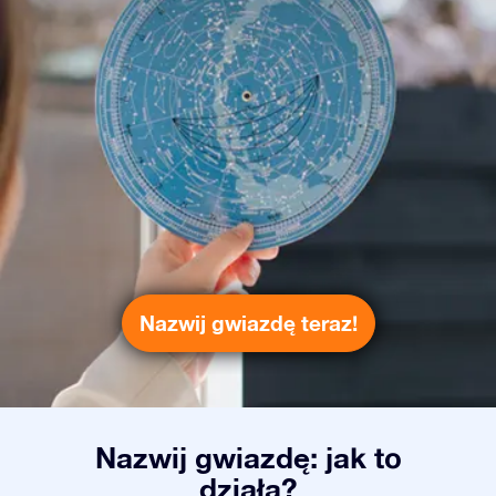
Nazwij gwiazdę teraz!
Nazwij gwiazdę: jak to
działa?