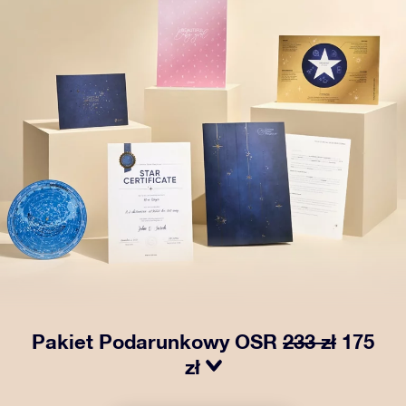
Pakiet Podarunkowy OSR
233 zł
175
zł
Spraw, aby oczy bliskiej Ci osoby zabłysły dzięki