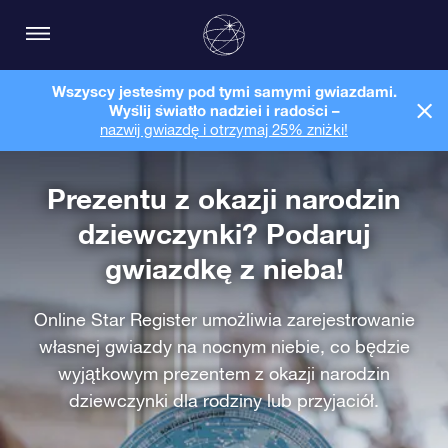
Wszyscy jesteśmy pod tymi samymi gwiazdami.
Wyślij światło nadziei i radości –
nazwij gwiazdę i otrzymaj 25% zniżki!
Prezentu z okazji narodzin
dziewczynki? Podaruj
gwiazdkę z nieba!
Online Star Register umożliwia zarejestrowanie
własnej gwiazdy na nocnym niebie, co będzie
wyjątkowym prezentem z okazji narodzin
dziewczynki dla rodziny lub przyjaciół.