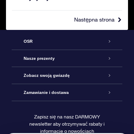
Następna strona
OSR
Obsługa
Nasze prezenty
Kontakt
Podarunek Gwiazda Online
Zobacz swoją gwiazdę
Blog
Pakiet Podarunkowy OSR
Rejestr Gwiazd
Zamawianie i dostawa
Najczęściej zadawane pytania
Prezent Super Star
Aplikacją OSR Star Finder
Logowanie
Zapisz się na nasz DARMOWY
newsletter aby otrzymywać rabaty i
Recenzje
Karta podarunkowa OSR
Sprsonalizowana Strona Gwiazdy
Metody płatności
informacje o nowościach