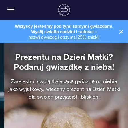
Wszyscy jesteśmy pod tymi samymi gwiazdami.
Wyślij światło nadziei i radości –
nazwij gwiazdę i otrzymaj 25% zniżki!
Prezentu na Dzień Matki?
Podaruj gwiazdkę z nieba!
Zarejestruj swoją świecącą gwiazdę na niebie
jako wyjątkowy, wieczny prezent na Dzień Matki
dla swoich przyjaciół i bliskich.