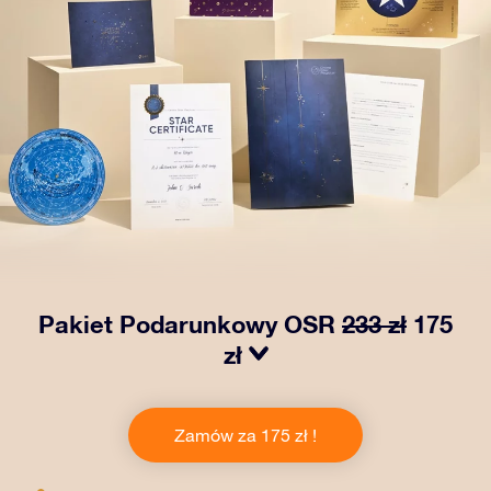
Pakiet Podarunkowy OSR
233 zł
175
zł
Spraw, aby oczy bliskiej Ci osoby zabłysły dzięki
naszemu OSR Gift Pack! Ten zestaw obejmuje piękną
Zamów za 175 zł !
kopertę i spersonalizowane dokumenty wysłane na
wybrany adres, a także dokumenty cyfrowe i bezpłatny
dostęp do naszych aplikacji. To magiczny sposób na