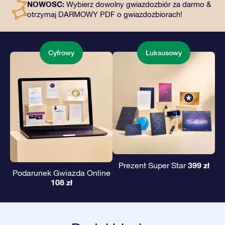
NOWOŚĆ:
Wybierz dowolny gwiazdozbiór za darmo &
podarowanie wiecznego prezentu przyjaciołom i
otrzymaj DARMOWY PDF o gwiazdozbiorach!
bliskim.
Cyfrowy
Luksusowy
399 zł
Prezent Super Star
Podarunek Gwiazda Online
108 zł