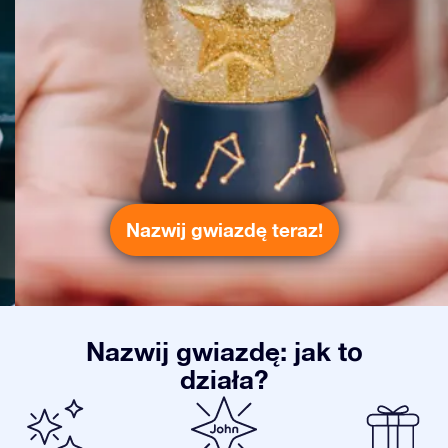
Nazwij gwiazdę teraz!
Nazwij gwiazdę: jak to
działa?