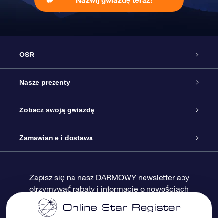
Nazwij gwiazdę teraz!
OSR
Obsługa
Nasze prezenty
Kontakt
Podarunek Gwiazda Online
Zobacz swoją gwiazdę
Blog
Pakiet Podarunkowy OSR
Rejestr Gwiazd
Zamawianie i dostawa
Najczęściej zadawane pytania
Prezent Super Star
Aplikacją OSR Star Finder
Logowanie
Zapisz się na nasz DARMOWY newsletter aby
otrzymywać rabaty i informacje o nowościach
Recenzje
Karta podarunkowa OSR
Sprsonalizowana Strona Gwiazdy
Metody płatności