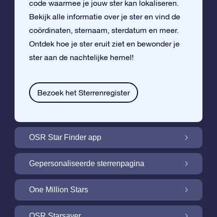
code waarmee je jouw ster kan lokaliseren.
Bekijk alle informatie over je ster en vind de
coördinaten, sternaam, sterdatum en meer.
Ontdek hoe je ster eruit ziet en bewonder je
ster aan de nachtelijke hemel!
Bezoek het Sterrenregister
OSR Star Finder app
Vind je eigen ster aan de nachtelijke hemel
Gepersonaliseerde sterrenpagina
met de OSR Star Finder App
Personaliseer jouw ster met een gratis
One Million Stars
sterrenpagina
One Million Stars: Vlieg door ons
OSR Starsaver