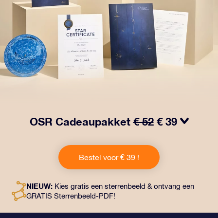
OSR Cadeaupakket
€ 52
€ 39
Laat ogen twinkelen met het OSR Cadeaupakket! Dit
cadeau bevat een prachtige envelop en
Bestel voor € 39 !
gepersonaliseerde documenten die naar een adres
naar keuze worden verzonden, evenals digitale
documenten en gratis gebruik van onze apps. Het is
NIEUW:
Kies gratis een sterrenbeeld & ontvang een
een magische manier om een blijvend cadeau te geven
GRATIS Sterrenbeeld-PDF!
aan vrienden en dierbaren.