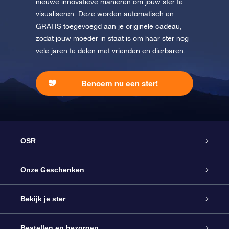
nieuwe innovatieve manieren om jouw ster te
visualiseren. Deze worden automatisch en
GRATIS toegevoegd aan je originele cadeau,
zodat jouw moeder in staat is om haar ster nog
vele jaren te delen met vrienden en dierbaren.
Benoem nu een ster!
OSR
Service
Onze Geschenken
Contact
Online Star Gift
Bekijk je ster
Blog
OSR Cadeaupakket
Sterrenregister
Bestellen en bezorgen