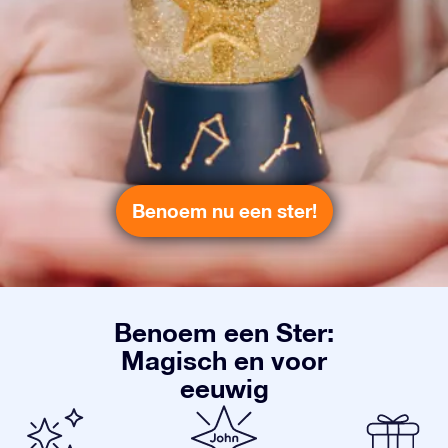
Benoem nu een ster!
Benoem een Ster:
Magisch en voor
eeuwig