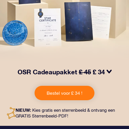
OSR Cadeaupakket
£ 45
£ 34
Laat ogen twinkelen met het OSR Cadeaupakket! Dit
cadeau bevat een prachtige envelop en
Bestel voor £ 34 !
gepersonaliseerde documenten die naar een adres
naar keuze worden verzonden, evenals digitale
documenten en gratis gebruik van onze apps. Het is
NIEUW:
Kies gratis een sterrenbeeld & ontvang een
een magische manier om een blijvend cadeau te geven
GRATIS Sterrenbeeld-PDF!
aan vrienden en dierbaren.