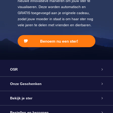
nieuwe innovatieve manieren om jouw ster te
visualiseren. Deze worden automatisch en
GRATIS toegevoegd aan je originele cadeau,
zodat jouw moeder in staat is om haar ster nog
vele jaren te delen met vrienden en dierbaren.
Benoem nu een ster!
OSR
Service
Onze Geschenken
Contact
Online Star Gift
Bekijk je ster
Blog
OSR Cadeaupakket
Sterrenregister
Bestellen en bezorgen