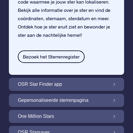
code waarmee je jouw ster kan lokaliseren.
Bekijk alle informatie over je ster en vind de
coördinaten, sternaam, sterdatum en meer.
Ontdek hoe je ster eruit ziet en bewonder je
ster aan de nachtelijke hemel!
Bezoek het Sterrenregister
OSR Star Finder app
Vind je eigen ster aan de nachtelijke hemel
Gepersonaliseerde sterrenpagina
met de OSR Star Finder App
Personaliseer jouw ster met een gratis
One Million Stars
sterrenpagina
One Million Stars: Vlieg door ons
OSR Starsaver