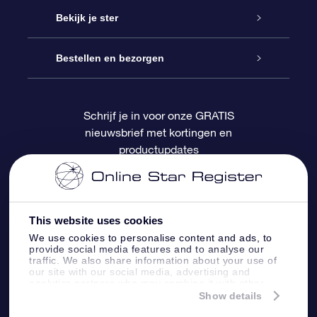
Contact
Online Star Gift
Bekijk je ster
Blog
OSR Cadeaupakket
Sterrenregister
Bestellen en bezorgen
Veelgestelde vragen
Super Ster Cadeau
OSR Star Finder App
Klantenlogin
Schrijf je in voor onze GRATIS
nieuwsbrief met kortingen en
OSR Recensies
OSR Cadeaukaart
Gepersonaliseerde sterrenpagina
Betalingsinformatie
productupdates
Relatiegeschenken
One Million Stars
Verzendinformatie
OSR Starsaver
Retourbeleid
This website uses cookies
We use cookies to personalise content and ads, to
provide social media features and to analyse our
Fly me to the Stars App
Constellaties
traffic. We also share information about your use of
our site with our social media, advertising and
analytics partners who may combine it with other
information that you’ve provided to them or that
Show details
they’ve collected from your use of their services.
Online Star Register BV
- Laan van de Maagd