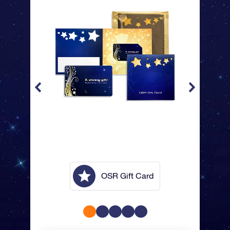
lope
OSR Gift Card