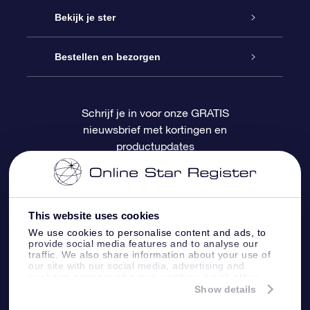
Contact
Online Star Gift
Bekijk je ster
Blog
OSR Cadeaupakket
Sterrenregister
Bestellen en bezorgen
Veelgestelde vragen
Super Ster Cadeau
OSR Star Finder App
Klantenlogin
Schrijf je in voor onze GRATIS
nieuwsbrief met kortingen en
OSR Recensies
OSR Cadeaukaart
Gepersonaliseerde sterrenpagina
Betalingsinformatie
productupdates
Relatiegeschenken
One Million Stars
Verzendinformatie
OSR Starsaver
Retourbeleid
This website uses cookies
We use cookies to personalise content and ads, to
provide social media features and to analyse our
Fly me to the Stars App
Constellaties
traffic. We also share information about your use of
our site with our social media, advertising and
analytics partners who may combine it with other
information that you’ve provided to them or that
Show details
they’ve collected from your use of their services.
Online Star Register BV
- Laan van de Maagd