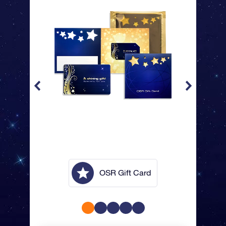
lope
OSR Gift Card