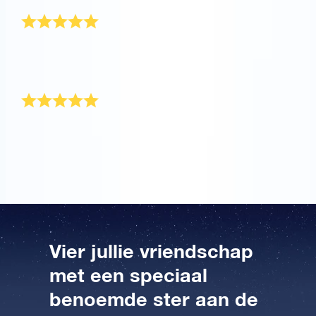
Beste cadeau ooit
Mijn beste vriendin was verrast door dit unieke
cadeau! Nu kan iedereen ter wereld onze vriendschap
zien schijnen.
Prachtig geschenk
Het OSR Cadeaupakket werd zeer snel verzonden!
Het is een prachtig cadeau voor mijn beste vriend.
Vier jullie vriendschap
met een speciaal
benoemde ster aan de