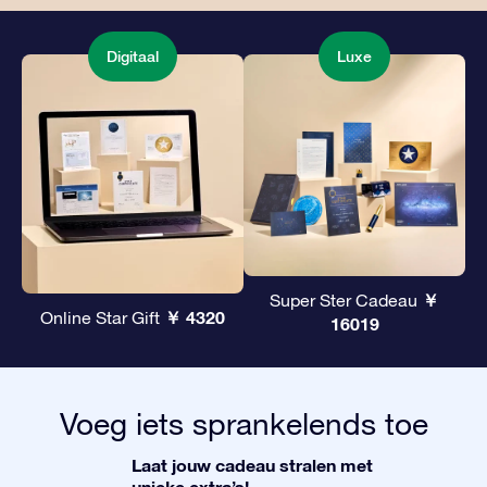
Digitaal
Luxe
￥
Super Ster Cadeau
￥ 4320
Online Star Gift
16019
Voeg iets sprankelends toe
Laat jouw cadeau stralen met
unieke extra’s!