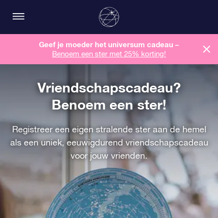
Geef je moeder het universum cadeau –
Benoem een ​​ster met 25% korting!
Vriendschapscadeau?
Benoem een ster!
Registreer een eigen stralende ster aan de hemel
als een uniek, eeuwigdurend vriendschapscadeau
voor jouw vrienden.