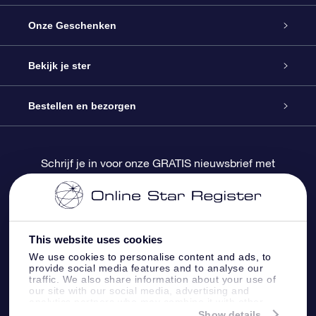
Service
Onze Geschenken
Contact
Online Star Gift
Bekijk je ster
Blog
OSR Cadeaupakket
Sterrenregister
Bestellen en bezorgen
Veelgestelde vragen
Super Ster Cadeau
OSR Star Finder App
Klantenlogin
Schrijf je in voor onze GRATIS nieuwsbrief met
kortingen en productupdates
OSR Recensies
OSR Cadeaukaart
Gepersonaliseerde sterrenpagina
Betalingsinformatie
Relatiegeschenken
One Million Stars
Verzendinformatie
This website uses cookies
We use cookies to personalise content and ads, to
OSR Starsaver
Retourbeleid
provide social media features and to analyse our
traffic. We also share information about your use of
our site with our social media, advertising and
analytics partners who may combine it with other
Fly me to the Stars App
Constellaties
information that you’ve provided to them or that
Show details