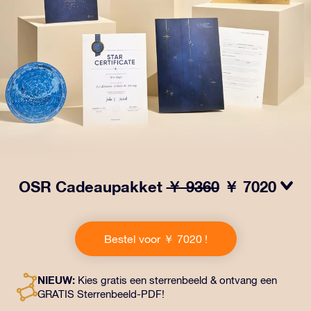
OSR Cadeaupakket
￥ 9360
￥ 7020
Laat ogen twinkelen met het OSR Cadeaupakket! Dit
cadeau bevat een prachtige envelop en
Bestel voor ￥ 7020 !
gepersonaliseerde documenten die naar een adres
naar keuze worden verzonden, evenals digitale
documenten en gratis gebruik van onze apps. Het is
NIEUW:
Kies gratis een sterrenbeeld & ontvang een
een magische manier om een blijvend cadeau te geven
GRATIS Sterrenbeeld-PDF!
aan vrienden en dierbaren.