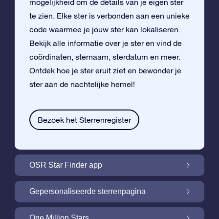
mogelijkheid om de details van je eigen ster
te zien. Elke ster is verbonden aan een unieke
code waarmee je jouw ster kan lokaliseren.
Bekijk alle informatie over je ster en vind de
coördinaten, sternaam, sterdatum en meer.
Ontdek hoe je ster eruit ziet en bewonder je
ster aan de nachtelijke hemel!
Bezoek het Sterrenregister
OSR Star Finder app
Vind je eigen ster aan de nachtelijke hemel
Gepersonaliseerde sterrenpagina
met de OSR Star Finder App
Personaliseer jouw ster met een gratis
One Million Stars