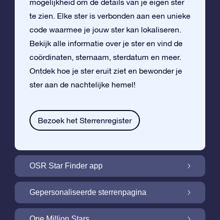
mogelijkheid om de details van je eigen ster
te zien. Elke ster is verbonden aan een unieke
code waarmee je jouw ster kan lokaliseren.
Bekijk alle informatie over je ster en vind de
coördinaten, sternaam, sterdatum en meer.
Ontdek hoe je ster eruit ziet en bewonder je
ster aan de nachtelijke hemel!
Bezoek het Sterrenregister
OSR Star Finder app
Vind je eigen ster aan de nachtelijke hemel
Gepersonaliseerde sterrenpagina
met de OSR Star Finder App
Personaliseer jouw ster met een gratis
One Million Stars