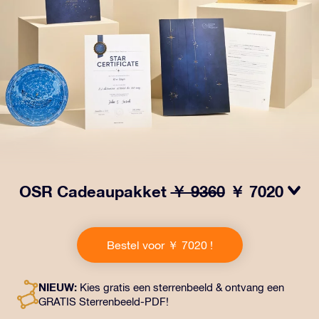
OSR Cadeaupakket
￥ 9360
￥ 7020
Laat ogen twinkelen met het OSR Cadeaupakket! Dit
cadeau bevat een prachtige envelop en
Bestel voor ￥ 7020 !
gepersonaliseerde documenten die naar een adres
naar keuze worden verzonden, evenals digitale
documenten en gratis gebruik van onze apps. Het is
NIEUW:
Kies gratis een sterrenbeeld & ontvang een
een magische manier om een blijvend cadeau te geven
GRATIS Sterrenbeeld-PDF!
aan vrienden en dierbaren.