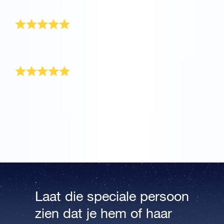
Hartelijk bedankt!
Een geweldig cadeau
Geweldig cadeau en het ontwerp is prachtig. Een
geweldig cadeau voor onze buren!
Prachtig
Ik heb het OSR Cadeaupakket besteld om mijn
moeder te bedanken voor haar hulp. Het ster
certificaat is echt prachtig en ik kom snel bij jullie
terug om nog een ster te benoemen!
Laat die speciale persoon
zien dat je hem of haar