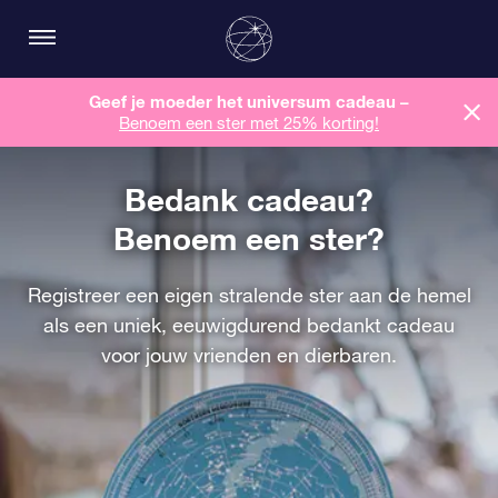
Geef je moeder het universum cadeau –
Benoem een ​​ster met 25% korting!
Bedank cadeau?
Benoem een ster?
Registreer een eigen stralende ster aan de hemel
als een uniek, eeuwigdurend bedankt cadeau
voor jouw vrienden en dierbaren.