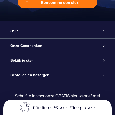
Benoem nu een ster!
OSR
Service
Onze Geschenken
Contact
Online Star Gift
Bekijk je ster
Blog
OSR Cadeaupakket
Sterrenregister
Bestellen en bezorgen
Veelgestelde vragen
Super Ster Cadeau
OSR Star Finder App
Klantenlogin
Schrijf je in voor onze GRATIS nieuwsbrief met
kortingen en productupdates
OSR Recensies
OSR Cadeaukaart
Gepersonaliseerde sterrenpagina
Betalingsinformatie