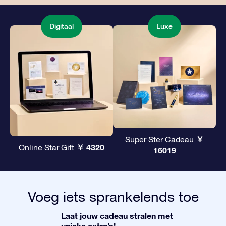
Digitaal
Luxe
￥
Super Ster Cadeau
￥ 4320
Online Star Gift
16019
Voeg iets sprankelends toe
Laat jouw cadeau stralen met
unieke extra’s!