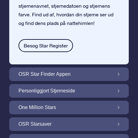
stjernenavnet, stjernedatoen og stjernens
farve. Find ud af, hvordan din stjerne ser ud
og find dens plads på nattehimlen!
Besøg Star Register
OSR Star Finder Appen
Find din egen stjerne på nattehimlen med
Personliggjort Stjerneside
OSR Star Finder Appen
Personliggør din Stjernegave med den
One Million Stars
gratis Stjerneside
One Million Stars: Udforsk vores galaktiske
OSR Starsaver
nabolag