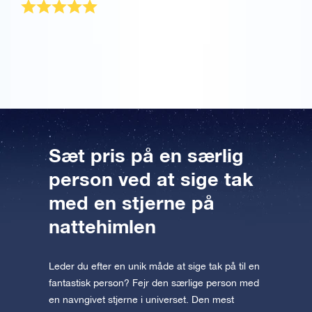
Hvad giver man en, der allerede har alt… en stjerne!
Min far er rigtig glad for OSR gavepakken. Tusind tak.
Sæt pris på en særlig
person ved at sige tak
med en stjerne på
nattehimlen
Leder du efter en unik måde at sige tak på til en
fantastisk person? Fejr den særlige person med
en navngivet stjerne i universet. Den mest