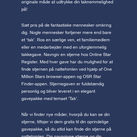
originale måde at udtrykke din taknemmelighed
på!
Sæt pris på de fantastiske mennesker omkring
dig. Nogle mennesker fortjener mere end bare
et ‘tak’. Ros en særlige ven, et familiemedlem
eller en medarbejder med en uforglemmelig
takkegave. Navngiv en stjerne hos Online Star
Register. Med hver gave har du mulighed for at
finde stjernen på nattehimlen ved hjælp af One
Million Stars browser-appen og OSR Star
Finder-appen. Stjernegaven er fuldstændig
personlig og bliver leveret i en elegant
gavepakke med temaet ’Tak’.
Når vi finder nye måder, hvorpå du kan se din
stjerne, tilføjer vi dem gratis til din oprindelige
gavepakke, så du altid kan finde din stjerne på
nattehimlen. Din navngivne stjerne og din