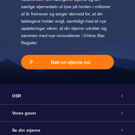
særlige stjernedato vil lyse på himlen i millioner
af år fremover og sørger dermed for, at din
takkegave holder evigt, samtidigt med at nye
opdateringer sikrer, at din stjerne udvikler sig
sammen med nye innovationer i Online Star
Register.
Døb en stjerne nu!
OSR
Kundeservice
Vores gaver
Kontakt os
Online Stjernegave
Se din stjerne