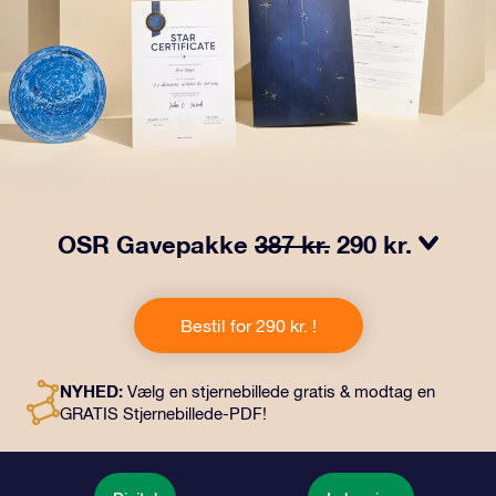
OSR Gavepakke
387 kr.
290 kr.
Få øjnene til at stråle med vores OSR-gavepakke!
Denne gave inkluderer en smuk kuvert og personlige
Bestil for 290 kr. !
dokumenter, der sendes til en adresse efter dit eget
valg, samt digitale dokumenter og gratis brug af vores
apps. Det er en magisk måde at give en varig gave til
NYHED:
Vælg en stjernebillede gratis & modtag en
venner og familie.
GRATIS Stjernebillede-PDF!