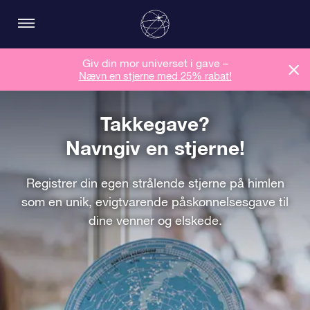
Giv din mor universet i gave –
Nævn en stjerne med 25% rabat!
Takkegave?
Navngiv en stjerne!
Registrer din egen strålende stjerne på himlen
som en unik, evigtvarende påskønnelsesgave til
dine venner og elskede.