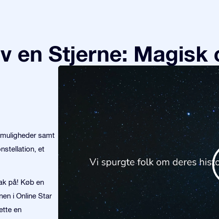
v en Stjerne: Magisk 
emuligheder samt
stellation, et
tak på! Køb en
nen i Online Star
ette en