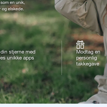
 som en unik,
r og elskede.
 din stjerne med
Modtag en
res unikke apps
personlig
takkegave