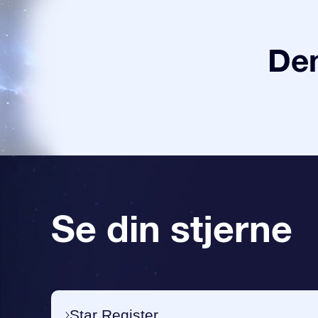
Den
Se din stjerne
Star Register