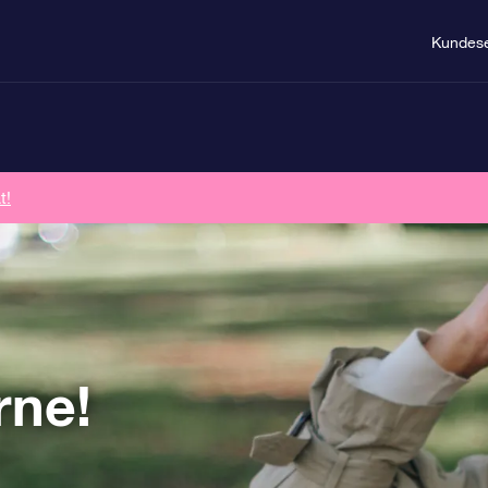
Kundese
t!
rne!