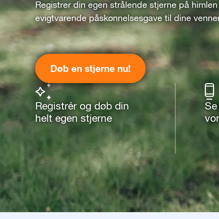
Registrer din egen strålende stjerne på himlen
evigtvarende påskønnelsesgave til dine venne
Døb en stjerne nu!
Registrér og døb din
Se
helt egen stjerne
vo