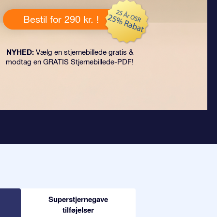
Bestil for 290 kr. !
NYHED:
Vælg en stjernebillede gratis &
modtag en GRATIS Stjernebillede-PDF!
Superstjernegave
tilføjelser