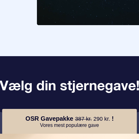
Vælg din stjernegave
OSR Gavepakke
!
387 kr.
290 kr.
Vores mest populære gave