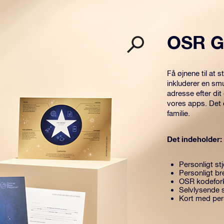
OSR G
Få øjnene til at
inkluderer en sm
adresse efter dit
vores apps. Det 
familie.
Det indeholder:
Personligt stj
Personligt br
OSR kodefor
Selvlysende 
Kort med pers