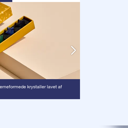
Ramme
jerneformede krystaller lavet af
: Denne ra
dyrebare certifika