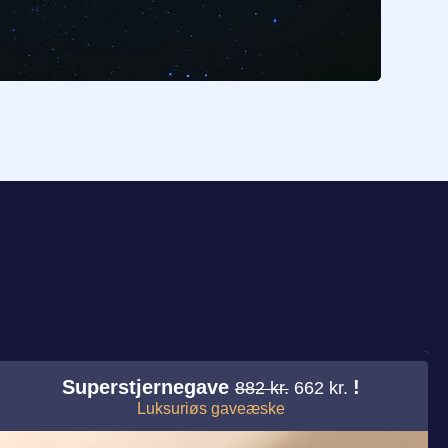
!
Superstjernegave
!
882 kr.
662 kr.
Luksuriøs gaveæske