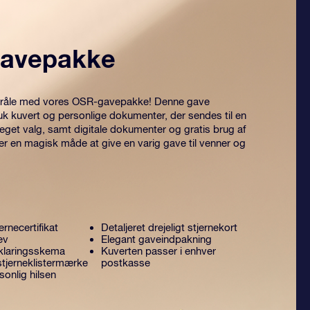
avepakke
 stråle med vores OSR-gavepakke! Denne gave
uk kuvert og personlige dokumenter, der sendes til en
 eget valg, samt digitale dokumenter og gratis brug af
er en magisk måde at give en varig gave til venner og
ernecertifikat
Detaljeret drejeligt stjernekort
ev
Elegant gaveindpakning
klaringsskema
Kuverten passer i enhver
stjerneklistermærke
postkasse
onlig hilsen