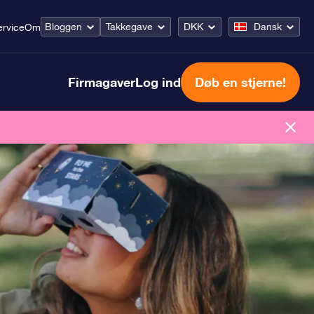
Bloggen
Takkegave
DKK
Dansk
rvice
Om
Firmagaver
Log ind
Døb en stjerne!