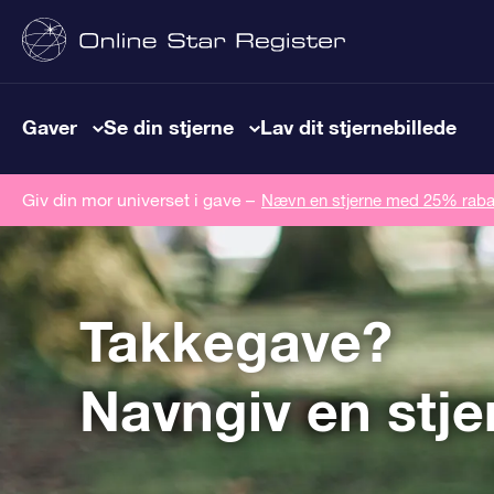
Gaver
Se din stjerne
Lav dit stjernebillede
Giv din mor universet i gave –
Nævn en stjerne med 25% raba
Takkegave?
Navngiv en stje