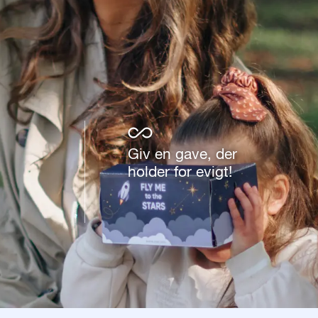
Giv en gave, der
holder for evigt!