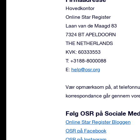
Hovedkontor
Online Star Register
Laan van de Maagd 83
7324 BT APELDOORN
THE NETHERLANDS
KVK: 60333553
T: +3188-8000088
E:
help@osr.org
Vær opmærksom på, at telefonnumm
korrespondance går gennem vores
Følg OSR på Sociale Med
Online Star Register Bloggen
OSR på Facebook
OSR på Instagram