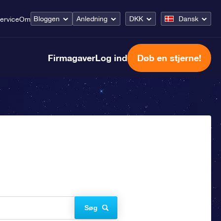
Bloggen
Anledning
DKK
Dansk
ervice
Om
Firmagaver
Log ind
Døb en stjerne!
Søg