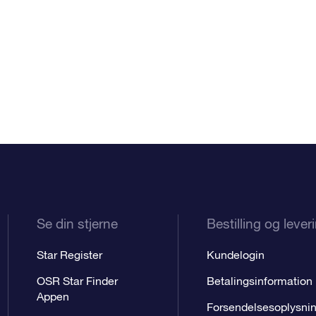
Se din stjerne
Bestilling og lever
Star Register
Kundelogin
OSR Star Finder
Betalingsinformation
Appen
Forsendelsesoplysni