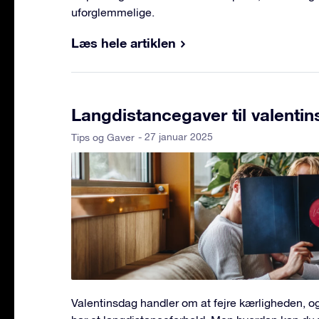
uforglemmelige.
Læs hele artiklen
Langdistancegaver til valenti
- 27 januar 2025
Tips og Gaver
Valentinsdag handler om at fejre kærligheden, og