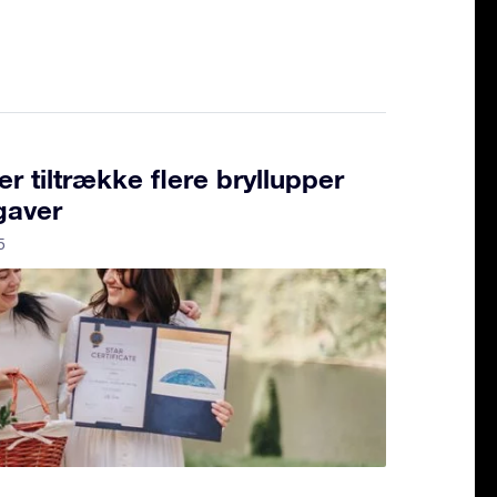
r tiltrække flere bryllupper
gaver
5