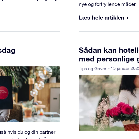
nye og fortryllende måder.
Læs hele artiklen
nsdag
Sådan kan hotelle
med personlige 
- 15 januar 202
Tips og Gaver
så hvis du og din partner