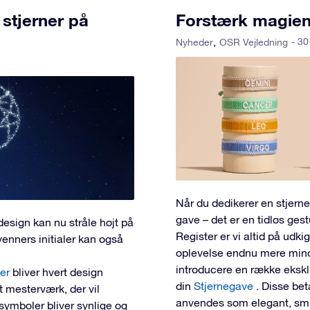
 stjerner på
Forstærk magien 
- 30
Nyheder
OSR Vejledning
Når du dedikerer en stjerne
gave – det er en tidløs ges
design kan nu stråle højt på
Register er vi altid på udk
venners initialer kan også
oplevelse endnu mere minde
introducere en række eksklu
ter
bliver hvert design
din
Stjernegave
. Disse be
lt mesterværk, der vil
anvendes som elegant, smuk
symboler bliver synlige og