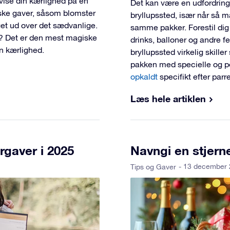
vise din kærlighed på en
Det kan være en udfordring
ske gaver, såsom blomster
bryllupssted, især når så m
get ud over det sædvanlige.
samme pakker. Forestil dig
? Det er den mest magiske
drinks, balloner og andre f
in kærlighed.
bryllupssted virkelig skille
pakken med specielle og p
opkaldt
specifikt efter parr
Læs hele artiklen
gaver i 2025
Navngi en stjern
- 13 december
Tips og Gaver