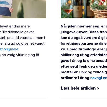
Når julen nærmer seg, er 
blevet endnu mere
julegavekurver. Disse tren
 Traditionelle gaver,
kan du også vurdere å gi e
rt, er altid værdsat, men i
forretningspartnerne dine
er sig ud og giver et varigt
krus med firmalogo eller 
t originale
skiller seg ut og etterlate
ve en varig virkning og få
gave i år, og la dine ansat
etter seg! Tenk deg glede
mottar en unik og tidløs ga
ordinære i år og
navngi en
Læs hele artiklen