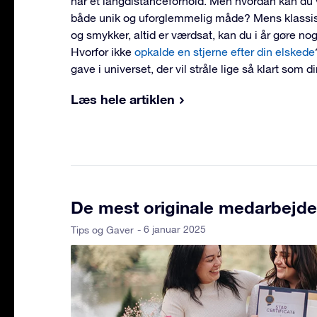
har et langdistanceforhold. Men hvordan kan du 
både unik og uforglemmelig måde? Mens klassi
og smykker, altid er værdsat, kan du i år gøre no
Hvorfor ikke
opkalde en stjerne efter din elskede
gave i universet, der vil stråle lige så klart som d
Læs hele artiklen
De mest originale medarbejder
- 6 januar 2025
Tips og Gaver