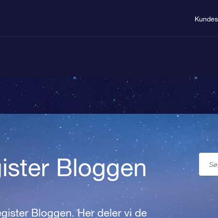
Kundes
gister Bloggen
gister Bloggen. Her deler vi de