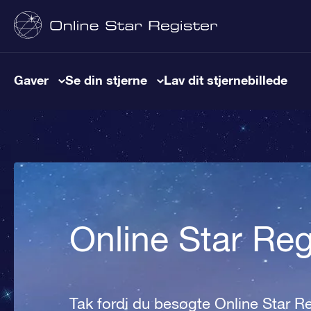
Gaver
Se din stjerne
Lav dit stjernebillede
Online Star Re
Tak fordi du besøgte Online Star Re