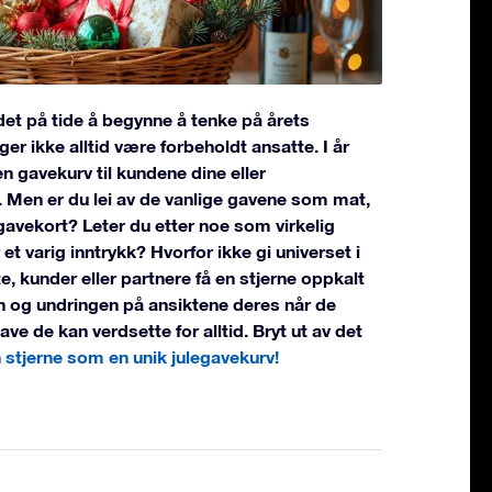
det på tide å begynne å tenke på årets
ger ikke alltid være forbeholdt ansatte. I år
n gavekurv til kundene dine eller
. Men er du lei av de vanlige gavene som mat,
gavekort? Leter du etter noe som virkelig
r et varig inntrykk? Hvorfor ikke gi universet i
te, kunder eller partnere få en stjerne oppkalt
n og undringen på ansiktene deres når de
ve de kan verdsette for alltid. Bryt ut av det
 stjerne som en unik julegavekurv!