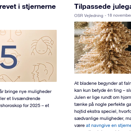
evet i stjernerne
Tilpassede juleg
- 18 novembe
OSR Vejledning
At bladene begynder at falm
kan kun betyde én ting – sl
 år bringe nye muligheder
Julen er lige rundt om hjørne
ller et livsændrende
tænke på nogle perfekte ga
årshoroskop for 2025 – et
højtid ekstra speciel, hvorf
sædvanlige muligheder, ma
være
at navngive en stjern