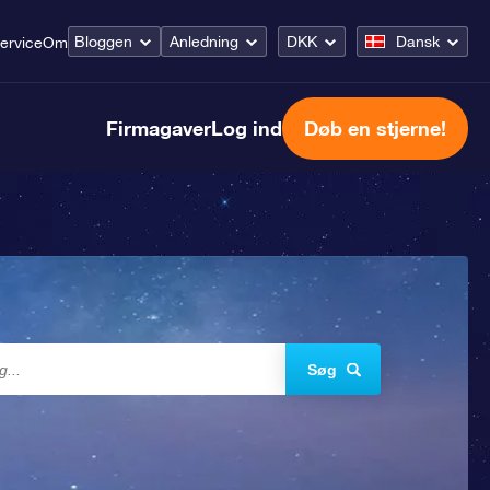
Bloggen
Anledning
DKK
Dansk
ervice
Om
Firmagaver
Log ind
Døb en stjerne!
Søg