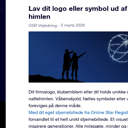
Lav dit logo eller symbol ud af
himlen
- 5 marts 2026
OSR Vejledning
Dit firmalogo, klubemblem eller dit holds unikke 
nattehimlen. Våbenskjold, fælles symboler eller 
foreviges på denne måde.
Med dit eget stjernebillede fra Online Star Regis
forvandlet til et helt unikt stjernebillede. Et visue
inspirere generationer. Alle milepæle, minder og 