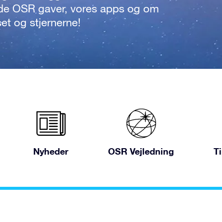
de OSR gaver, vores apps og om
set og stjernerne!
Nyheder
OSR Vejledning
T