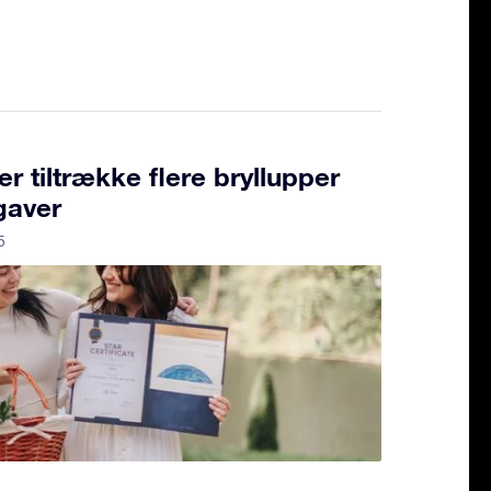
r tiltrække flere bryllupper
gaver
5