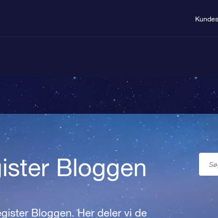
Kundes
gister Bloggen
gister Bloggen. Her deler vi de