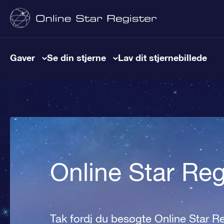
Gaver
Se din stjerne
Lav dit stjernebillede
Online Star Re
Tak fordi du besøgte Online Star Re