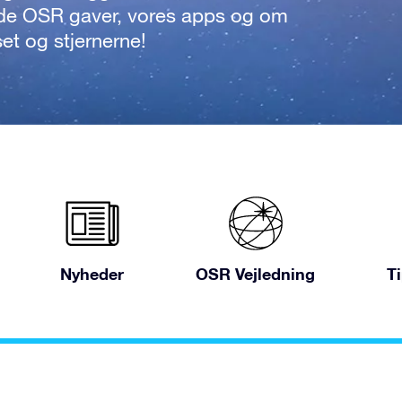
de OSR gaver, vores apps og om
set og stjernerne!
Nyheder
OSR Vejledning
T