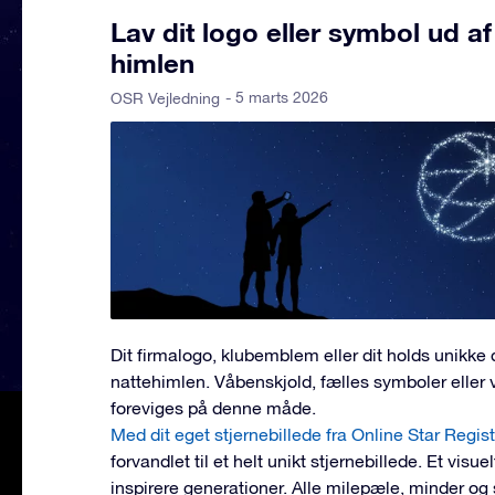
Lav dit logo eller symbol ud af
himlen
- 5 marts 2026
OSR Vejledning
Dit firmalogo, klubemblem eller dit holds unikke 
nattehimlen. Våbenskjold, fælles symboler eller 
foreviges på denne måde.
Med dit eget stjernebillede fra Online Star Regis
forvandlet til et helt unikt stjernebillede. Et visue
inspirere generationer. Alle milepæle, minder og 