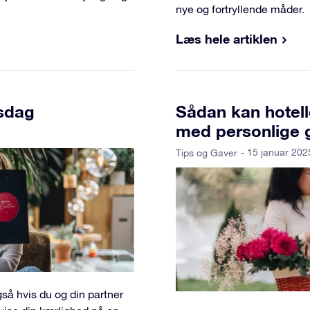
nye og fortryllende måder.
Læs hele artiklen
nsdag
Sådan kan hotelle
med personlige 
- 15 januar 202
Tips og Gaver
så hvis du og din partner