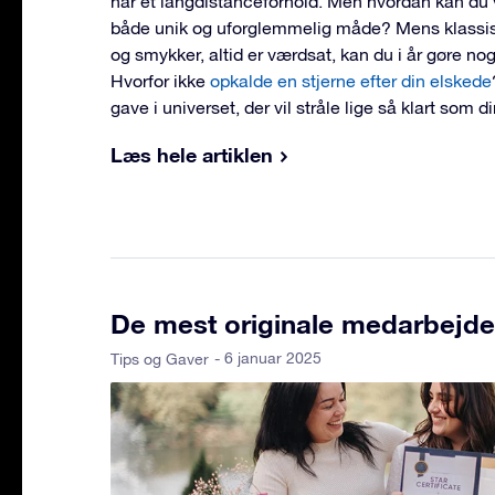
har et langdistanceforhold. Men hvordan kan du 
både unik og uforglemmelig måde? Mens klassi
og smykker, altid er værdsat, kan du i år gøre no
Hvorfor ikke
opkalde en stjerne efter din elskede
gave i universet, der vil stråle lige så klart som d
Læs hele artiklen
De mest originale medarbejder
- 6 januar 2025
Tips og Gaver