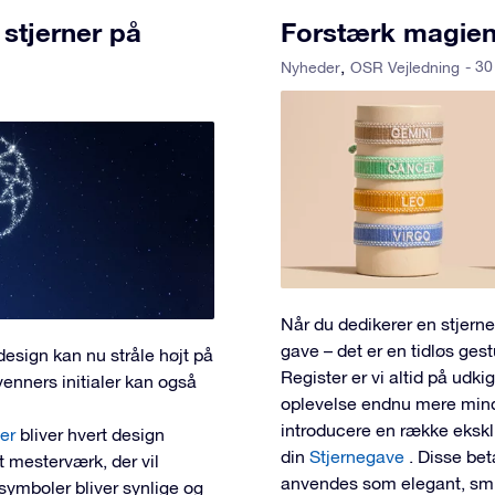
 stjerner på
Forstærk magien 
- 30
Nyheder
OSR Vejledning
Når du dedikerer en stjerne
gave – det er en tidløs ges
design kan nu stråle højt på
Register er vi altid på udk
venners initialer kan også
oplevelse endnu mere minde
introducere en række eksklu
ter
bliver hvert design
din
Stjernegave
. Disse be
lt mesterværk, der vil
anvendes som elegant, smuk
symboler bliver synlige og