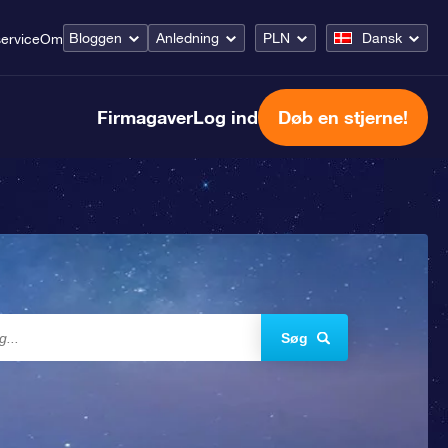
Bloggen
Anledning
PLN
Dansk
ervice
Om
Firmagaver
Log ind
Døb en stjerne!
Søg