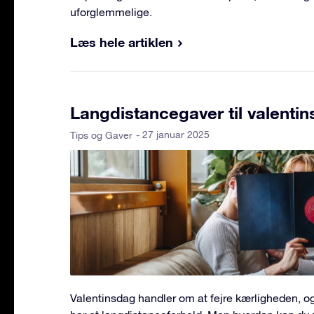
uforglemmelige.
Læs hele artiklen
Langdistancegaver til valenti
- 27 januar 2025
Tips og Gaver
Valentinsdag handler om at fejre kærligheden, og