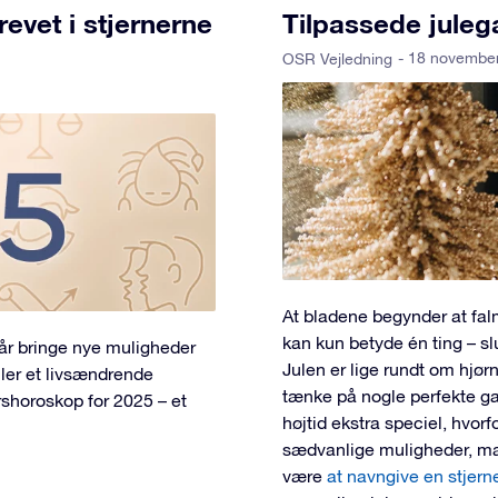
evet i stjernerne
Tilpassede juleg
- 18 novembe
OSR Vejledning
At bladene begynder at falm
kan kun betyde én ting – sl
 år bringe nye muligheder
Julen er lige rundt om hjørne
ller et livsændrende
tænke på nogle perfekte ga
årshoroskop for 2025 – et
højtid ekstra speciel, hvorf
sædvanlige muligheder, ma
være
at navngive en stjern