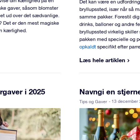
vise din kærlighed på en
Det kan være en udfordring
ske gaver, såsom blomster
bryllupssted, især når så m
get ud over det sædvanlige.
samme pakker. Forestil dig
? Det er den mest magiske
drinks, balloner og andre f
in kærlighed.
bryllupssted virkelig skille
pakken med specielle og p
opkaldt
specifikt efter parr
Læs hele artiklen
gaver i 2025
Navngi en stjern
- 13 december
Tips og Gaver