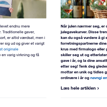
Når julen nærmer seg, er 
blevet endnu mere
julegavekurver. Disse tren
 Traditionelle gaver,
kan du også vurdere å gi e
rt, er altid værdsat, men i
forretningspartnerne dine
er sig ud og giver et varigt
krus med firmalogo eller 
t originale
skiller seg ut og etterlate
ve en varig virkning og få
gave i år, og la dine ansat
etter seg! Tenk deg glede
mottar en unik og tidløs ga
ordinære i år og
navngi en
Læs hele artiklen