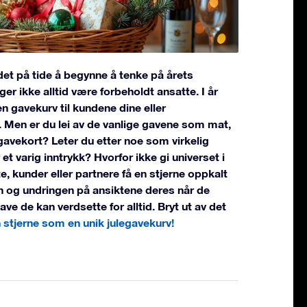
det på tide å begynne å tenke på årets
ger ikke alltid være forbeholdt ansatte. I år
n gavekurv til kundene dine eller
. Men er du lei av de vanlige gavene som mat,
gavekort? Leter du etter noe som virkelig
r et varig inntrykk? Hvorfor ikke gi universet i
te, kunder eller partnere få en stjerne oppkalt
n og undringen på ansiktene deres når de
ve de kan verdsette for alltid. Bryt ut av det
 stjerne som en unik julegavekurv!