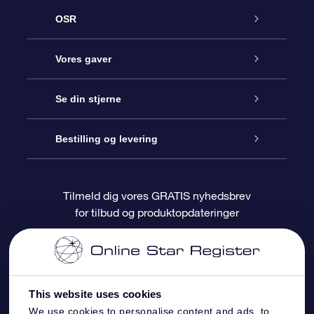
OSR
Kundeservice
Vores gaver
Kontakt os
Online Stjernegave
Se din stjerne
Bloggen
OSR Gavepakke
Star Register
Bestilling og levering
Oftest stillede spørgsmål
Superstjernegave
OSR Star Finder Appen
Kundelogin
Tilmeld dig vores GRATIS nyhedsbrev
for tilbud og produktopdateringer
Anmeldelser
OSR Gavekortet
Personliggjort Stjerneside
Betalingsinformation
Firmagaver
One Million Stars
Forsendelsesoplysninger
This website uses cookies
OSR Stjerne-pauseskærm
Returpolitik
We use cookies to personalise content and ads, to