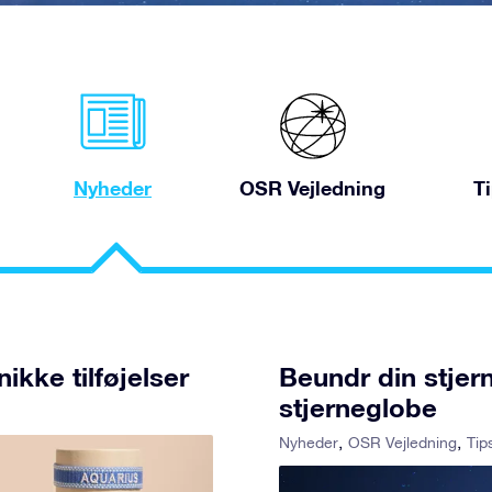
Nyheder
OSR Vejledning
T
kke tilføjelser
Beundr din stjer
stjerneglobe
Nyheder
OSR Vejledning
Tip