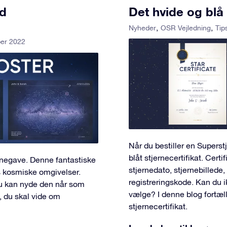
ed
Det hvide og blå 
Nyheder
OSR Vejledning
Tip
ber 2022
Når du bestiller en Supers
blåt stjernecertifikat. Certi
rnegave. Denne fantastiske
stjernedato, stjernebillede
s kosmiske omgivelser.
registreringskode. Kan du i
u kan nyde den når som
vælge? I denne blog fortæll
t, du skal vide om
stjernecertifikat.