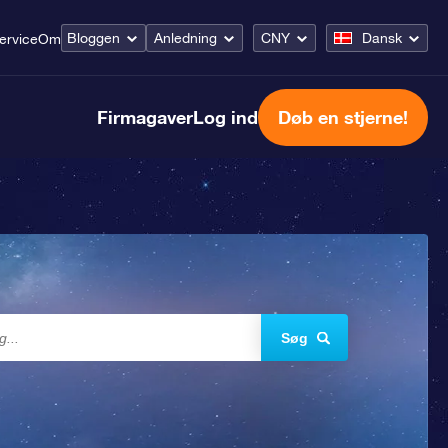
Bloggen
Anledning
CNY
Dansk
ervice
Om
Firmagaver
Log ind
Døb en stjerne!
Søg