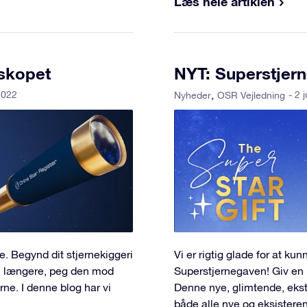
Læs hele artiklen
eskopet
NYT: Superstjer
2022
- 2 
Nyheder
OSR Vejledning
. Begynd dit stjernekiggeri
Vi er rigtig glade for at ku
n længere, peg den mod
Superstjernegaven! Giv en 
rne. I denne blog har vi
Denne nye, glimtende, ekstr
både alle nye og eksistere