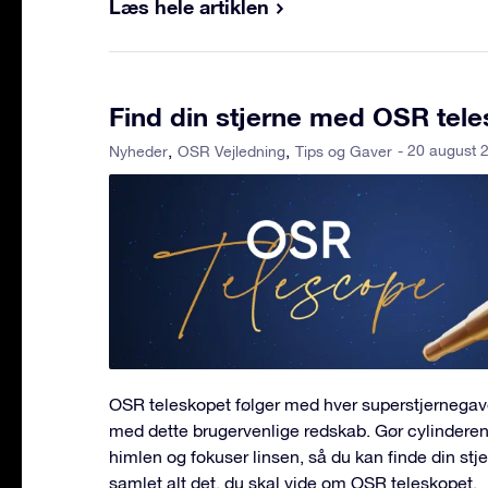
Læs hele artiklen
Find din stjerne med OSR tel
- 20 august 
Nyheder
OSR Vejledning
Tips og Gaver
OSR teleskopet følger med hver superstjernegave
med dette brugervenlige redskab. Gør cylindere
himlen og fokuser linsen, så du kan finde din stje
samlet alt det, du skal vide om OSR teleskopet.