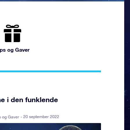
ips og Gaver
ne i den funklende
- 20 september 2022
s og Gaver