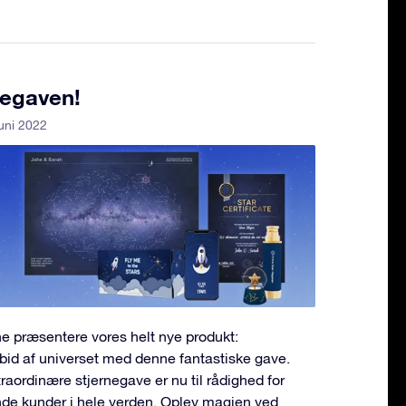
negaven!
juni 2022
nne præsentere vores helt nye produkt:
bid af universet med denne fantastiske gave.
aordinære stjernegave er nu til rådighed for
nde kunder i hele verden. Oplev magien ved