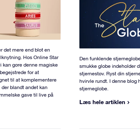
er det mere end blot en
ilknytning. Hos Online Star
Den funklende stjerneglob
å vi kan gøre denne magiske
smukke globe indeholder di
begejstrede for at
stjernestøv. Ryst din stjer
ignet til at komplementere
hvirvle rundt. I denne blog 
 der blandt andet kan
stjerneglobe.
mmelske gave til live på
Læs hele artiklen