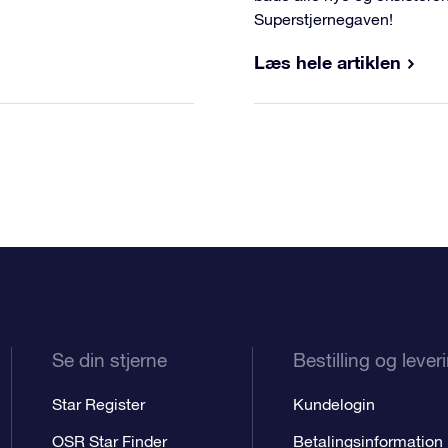
Superstjernegaven!
Læs hele artiklen
Se din stjerne
Bestilling og lever
Star Register
Kundelogin
OSR Star Finder
Betalingsinformation