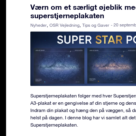
Værn om et særligt øjeblik m
superstjerneplakaten
- 20 septem
Nyheder
OSR Vejledning
Tips og Gaver
Superstjerneplakaten følger med hver Superstje
A3-plakat er en gengivelse af din stjerne og den
Indram din plakat og hæng den på væggen, så d
helst på dagen. I denne blog har vi samlet alt de
Superstjerneplakaten.