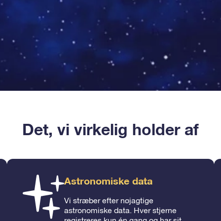
Det, vi virkelig holder af
Astronomiske data
Vi stræber efter nøjagtige
astronomiske data. Hver stjerne
registreres kun én gang og har sit