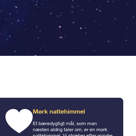
Mørk nattehimmel
Et bæredygtigt mål, som man
næsten aldrig taler om, er en mørk
nattehimmel. Vi stræber efter mindre