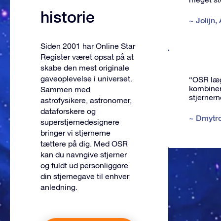
historie
~
Jolijn
,
Siden 2001 har Online Star
Register været opsat på at
skabe den mest originale
gaveoplevelse i universet.
“OSR læg
kombiner
Sammen med
stjernern
astrofysikere, astronomer,
dataforskere og
~
Dmytr
superstjernedesignere
bringer vi stjernerne
tættere på dig. Med OSR
kan du navngive stjerner
og fuldt ud personliggøre
din stjernegave til enhver
anledning.