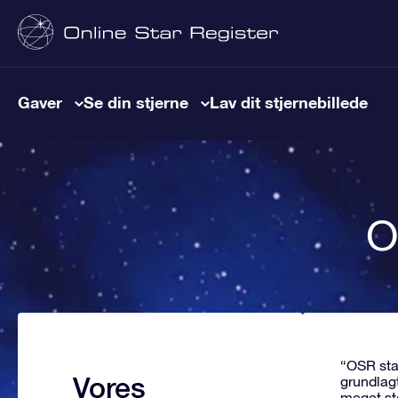
Gaver
Se din stjerne
Lav dit stjernebillede
O
“OSR star
Vores
grundlagt
meget st