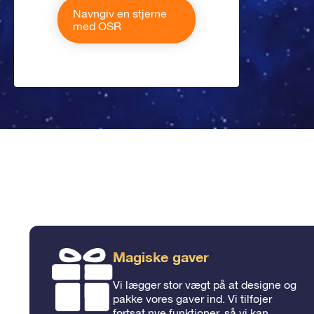
Navngiv en stjerne
med OSR
Magiske gaver
Vi lægger stor vægt på at designe og
pakke vores gaver ind. Vi tilføjer
fortsat nye funktioner, så vi kan