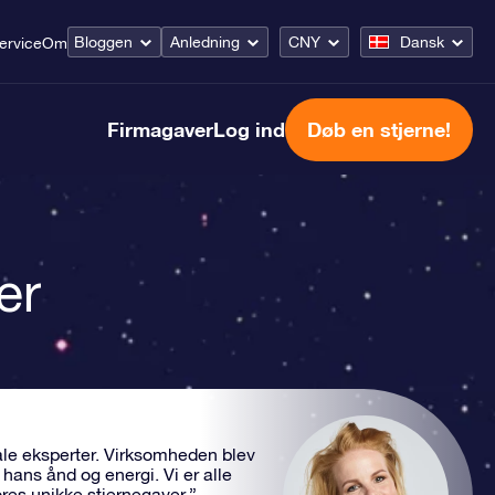
Bloggen
Anledning
CNY
Dansk
ervice
Om
Firmagaver
Log ind
Døb en stjerne!
er
nale eksperter. Virksomheden blev
hans ånd og energi. Vi er alle
es unikke stjernegaver.”