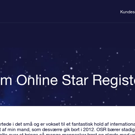
Kundes
m Online Star Regist
tede i det små og er vokset til et fantastisk hold af internatio
 af min mand, som desværre gik bort i 2012. OSR bærer stadig 
olte over at bringe så mange mennesker trøst og glæde med vor