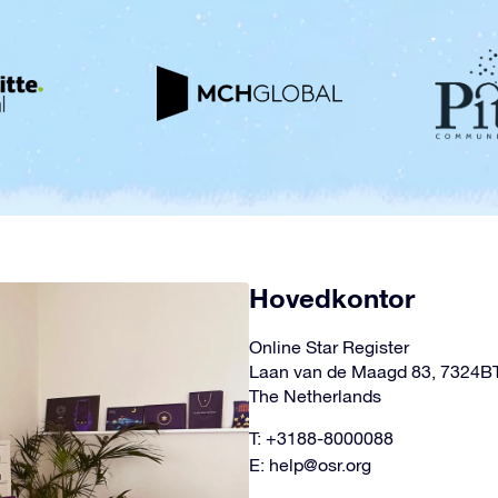
Hovedkontor
Online Star Register
Laan van de Maagd 83, 7324B
The Netherlands
T: +3188-8000088
E:
help@osr.org