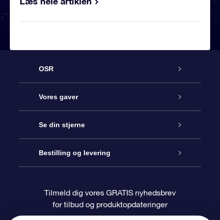
Læs hele artiklen
OSR
Kundeservice
Vores gaver
Kontakt os
Online Stjernegave
Se din stjerne
Bloggen
OSR Gavepakke
Star Register
Bestilling og levering
Oftest stillede spørgsmål
Superstjernegave
OSR Star Finder Appen
Kundelogin
Tilmeld dig vores GRATIS nyhedsbrev
for tilbud og produktopdateringer
Anmeldelser
OSR Gavekortet
Personliggjort Stjerneside
Betalingsinformation