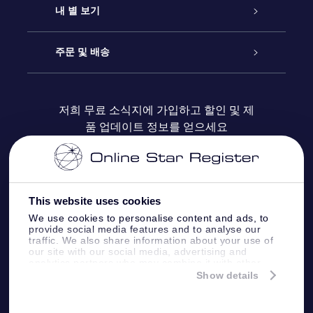
연락처
온라인 별 선물
내 별 보기
블로그
OSR 선물 팩
Star Register
주문 및 배송
자주 묻는 질문들
OSR Star Finder 앱
Super Star Gift
고객 로그인
저희 무료 소식지에 가입하고 할인 및 제
품 업데이트 정보를 얻으세요
OSR 상품권
후기
맞춤 별 페이지
결제 정보
기업 선물
One Million Stars
배송 정보
This website uses cookies
OSR 스타세이버
환불 정책
We use cookies to personalise content and ads, to
provide social media features and to analyse our
traffic. We also share information about your use of
Fly me to the stars VR 앱
our site with our social media, advertising and
별자리
analytics partners who may combine it with other
information that you’ve provided to them or that
Show details
they’ve collected from your use of their services.
Online Star Register BV
- Laan van de Maagd
83, 7324 BT Apeldoorn, The Netherlands