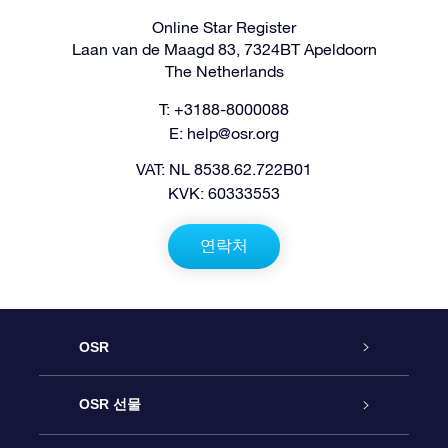
Online Star Register
Laan van de Maagd 83, 7324BT Apeldoorn
The Netherlands
T: +3188-8000088
E:
help@osr.org
VAT: NL 8538.62.722B01
KVK: 60333553
연락처
OSR
고객 서비스
OSR 선물