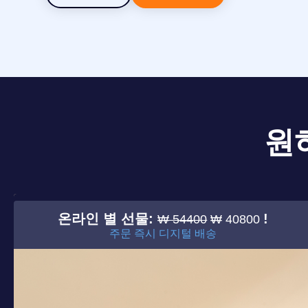
원
온라인 별 선물:
!
₩ 54400
₩ 40800
주문 즉시 디지털 배송