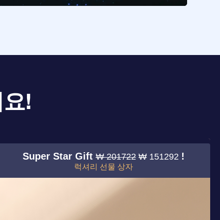
요!
Super Star Gift
!
₩ 201722
₩ 151292
럭셔리 선물 상자