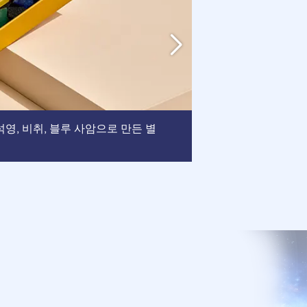
액자
, 석영, 비취, 블루 사암으로 만든 별
: 이 액자는 
되었습니다.