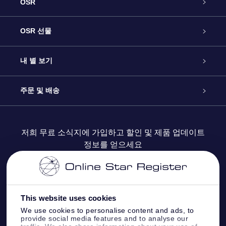
OSR
고객 서비스
OSR 선물
연락처
온라인 별 선물
내 별 보기
블로그
OSR 선물 팩
Star Register
주문 및 배송
자주 묻는 질문들
OSR Star Finder 앱
Super Star Gift
고객 로그인
저희 무료 소식지에 가입하고 할인 및 제품 업데이트
정보를 얻으세요
OSR 상품권
후기
맞춤 별 페이지
결제 정보
기업 선물
One Million Stars
배송 정보
This website uses cookies
OSR 스타세이버
환불 정책
We use cookies to personalise content and ads, to
provide social media features and to analyse our