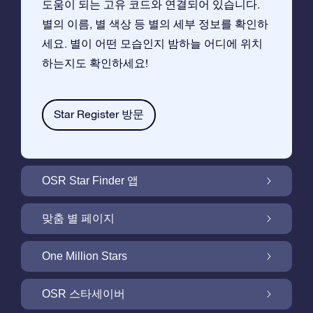
도움이 되는 고유 코드와 연결되어 있습니다.
별의 이름, 별 색상 등 별의 세부 정보를 확인하
세요. 별이 어떤 모습인지 밤하늘 어디에 위치
하는지도 확인하세요!
Star Register 방문
OSR Star Finder 앱
앱으로 밤 하늘에서 고객님 자신의 별을 찾아보
맞춤 별 페이지
세요
무료 별 페이지에서 별 선물을 원하는대로 꾸며
One Million Stars
보세요
One Million Stars:은하계를 탐색해 보세요
OSR 스타세이버