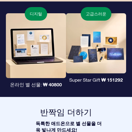
디지털
고급스러운
₩ 151292
Super Star Gift
₩ 40800
온라인 별 선물:
반짝임 더하기
독특한 애드온으로 별 선물을 더
욱 빛나게 만드세요!