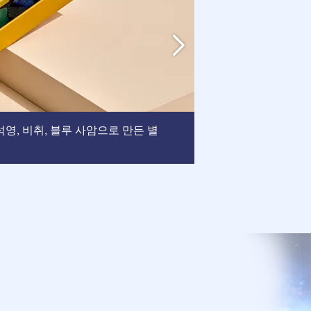
액자
, 석영, 비취, 블루 사암으로 만든 별
: 이 액자는 
되었습니다.