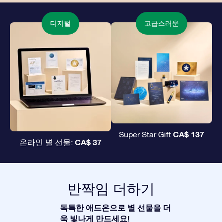
디지털
고급스러운
CA$ 137
Super Star Gift
CA$ 37
온라인 별 선물:
반짝임 더하기
독특한 애드온으로 별 선물을 더
욱 빛나게 만드세요!