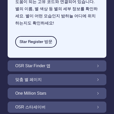
도움이 되는 고유 코드와 연결되어 있습니다.
별의 이름, 별 색상 등 별의 세부 정보를 확인하
세요. 별이 어떤 모습인지 밤하늘 어디에 위치
하는지도 확인하세요!
Star Register 방문
OSR Star Finder 앱
앱으로 밤 하늘에서 고객님 자신의 별을 찾아보
맞춤 별 페이지
세요
무료 별 페이지에서 별 선물을 원하는대로 꾸며
One Million Stars
보세요
One Million Stars:은하계를 탐색해 보세요
OSR 스타세이버