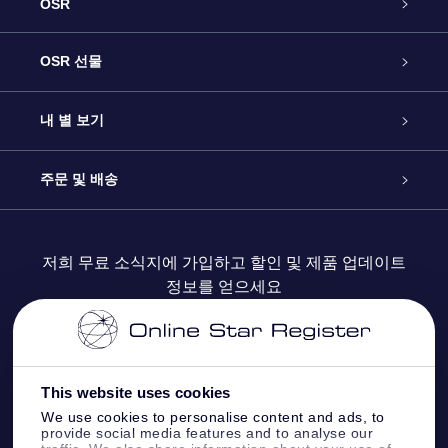
OSR
고객 서비스
OSR 선물
연락처
온라인 별 선물
내 별 보기
블로그
OSR 선물 팩
Star Register
주문 및 배송
자주 묻는 질문들
OSR Star Finder 앱
Super Star Gift
고객 로그인
저희 무료 소식지에 가입하고 할인 및 제품 업데이트
정보를 얻으세요
OSR 상품권
후기
맞춤 별 페이지
결제 정보
기업 선물
One Million Stars
배송 정보
This website uses cookies
OSR 스타세이버
환불 정책
We use cookies to personalise content and ads, to
provide social media features and to analyse our