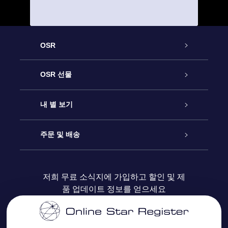
OSR
고객 서비스
OSR 선물
연락처
온라인 별 선물
내 별 보기
블로그
OSR 선물 팩
Star Register
주문 및 배송
자주 묻는 질문들
OSR Star Finder 앱
Super Star Gift
고객 로그인
저희 무료 소식지에 가입하고 할인 및 제
품 업데이트 정보를 얻으세요
OSR 상품권
후기
맞춤 별 페이지
결제 정보
기업 선물
One Million Stars
배송 정보