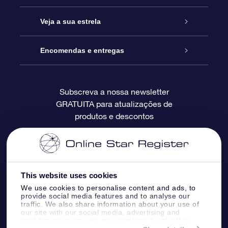
Contactos
Prenda Star Online
Veja a sua estrela
O Blog
Pacote Prenda OSR
Registo de Estrela
Encomendas e entregas
Perguntas Frequentes
Super Presente Estrela
App OSR Star Finder
Login do Cliente
Subscreva a nossa newsletter
GRATUITA para atualizações de
Avaliações
O Cartão Presente OSR
Página de Estrela personalizada
Informação de pagamento
produtos e descontos
Presentes corporativos
Um Milhão de Estrelas
Informação de envio
OSR screensaver de estrela
Política de Devolução
This website uses cookies
We use cookies to personalise content and ads, to
App RV fly me to the stars
Constelações
provide social media features and to analyse our
traffic. We also share information about your use of
our site with our social media, advertising and
analytics partners who may combine it with other