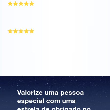
Maravilhoso presente e o design é simplesmente
lindo. Um presente fantástico para os nossos
vizinhos!
Lindo
Encomendei o Pacote Presente OSR para agradecer
à minha mãe por me ajudar. O certificado da estrela é
muito bonito e voltarei em breve para batizar outra
estrela!
Valorize uma pessoa
especial com uma
estrela de obrigado no