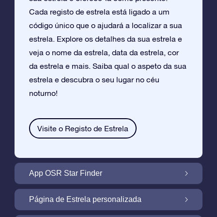
Cada registo de estrela está ligado a um
código único que o ajudará a localizar a sua
estrela. Explore os detalhes da sua estrela e
veja o nome da estrela, data da estrela, cor
da estrela e mais. Saiba qual o aspeto da sua
estrela e descubra o seu lugar no céu
noturno!
Visite o Registo de Estrela
App OSR Star Finder
Localize a Sua Própria Estrela no Céu
Página de Estrela personalizada
Noturno com a App OSR Star Finder