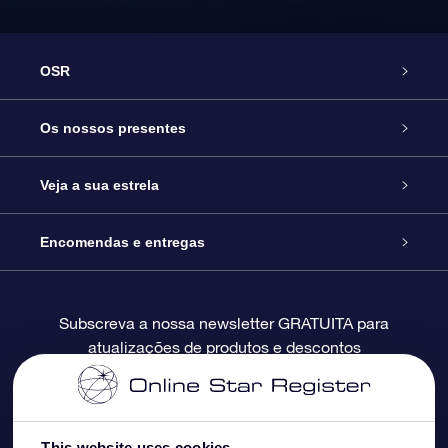
OSR
Serviço
Os nossos presentes
Contactos
Prenda Star Online
Veja a sua estrela
O Blog
Pacote Prenda OSR
Registo de Estrela
Encomendas e entregas
Perguntas Frequentes
Super Presente Estrela
App OSR Star Finder
Login do Cliente
Subscreva a nossa newsletter GRATUITA para
atualizações de produtos e descontos
Avaliações
O Cartão Presente OSR
Página de Estrela personalizada
Informação de pagamento
Presentes corporativos
Um Milhão de Estrelas
Informação de envio
This website uses cookies