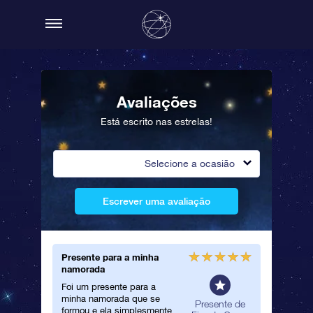
Avaliações
Está escrito nas estrelas!
Selecione a ocasião
Escrever uma avaliação
Presente para a minha
Present
namorada
Que lind
Foi um presente para a
present
minha namorada que se
namorad
eral
Presente de
formou e ela simplesmente