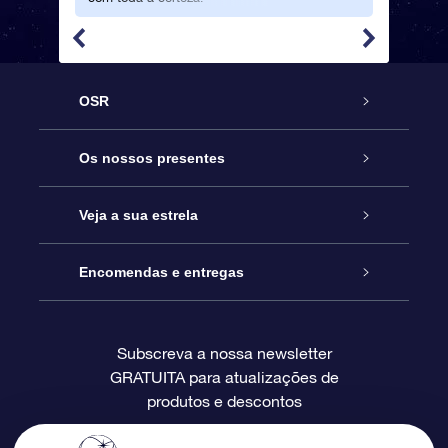
OSR
Serviço
Os nossos presentes
Contactos
Prenda Star Online
Veja a sua estrela
O Blog
Pacote Prenda OSR
Registo de Estrela
Encomendas e entregas
Perguntas Frequentes
Super Presente Estrela
App OSR Star Finder
Login do Cliente
Subscreva a nossa newsletter
GRATUITA para atualizações de
Avaliações
O Cartão Presente OSR
Página de Estrela personalizada
Informação de pagamento
produtos e descontos
Presentes corporativos
Um Milhão de Estrelas
Informação de envio