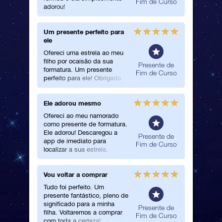
Fim de Curso
adorou!
Um presente perfeito para
Ótimo s
ele
Maravilh
Ofereci uma estrela ao meu
excelent
filho por ocaisão da sua
presente
Presente de
formatura. Um presente
Fim de Curso
perfeito para ele! Obrigado.
Ele adorou mesmo
Entrega 
Ofereci ao meu namorado
Registar
como presente de formatura.
e a entr
Ele adorou! Descaregou a
eficient
Presente de
app de imediato para
tudo, o 
Fim de Curso
localizar a sua estrela.
um ótim
chegou. 
Vou voltar a comprar
Muito sa
Tudo foi perfeito. Um
Comprei
presente fantástico, pleno de
amiga c
significado para a minha
sua form
Presente de
filha. Voltaremos a comprar
encantad
Fim de Curso
com toda a certeza!
ter a sua