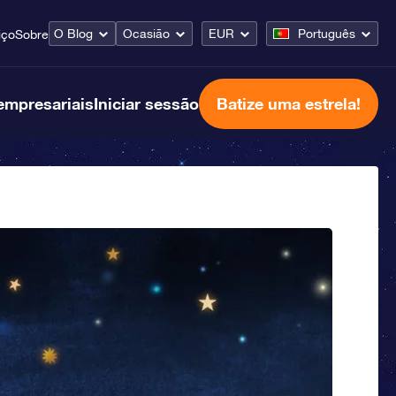
O Blog
Ocasião
EUR
Português
iço
Sobre
empresariais
Iniciar sessão
Batize uma estrela!