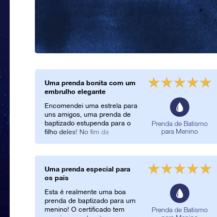
Uma prenda bonita com um
embrulho elegante
Encomendei uma estrela para
uns amigos, uma prenda de
baptizado estupenda para o
Prenda de Batismo
para Menino
filho deles! No fim da
cerimónia dei-lhes o pacote
de oferta e ficaram
profundamente comovidos.
Escrevi um poema pessoal no
Uma prenda especial para
cartão, o que tornou a prenda
os pais
ainda mais especial. É uma
Esta é realmente uma boa
prenda bonita com um
prenda de baptizado para um
embrulho elegante, OSR!
menino! O certificado tem
Prenda de Batismo