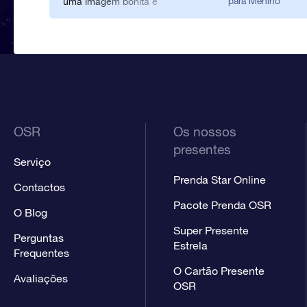
para Menino
uma imagem bonita e
elegante e oferece-se algo
verdadeiramente especial aos
pais. Tenho certeza que
quando este pequeno príncipe
for maior também achará esta
prenda especial e única.
OSR
Os nossos
presentes
Serviço
Prenda Star Online
Contactos
Pacote Prenda OSR
O Blog
Super Presente
Perguntas
Estrela
Frequentes
O Cartão Presente
Avaliações
OSR