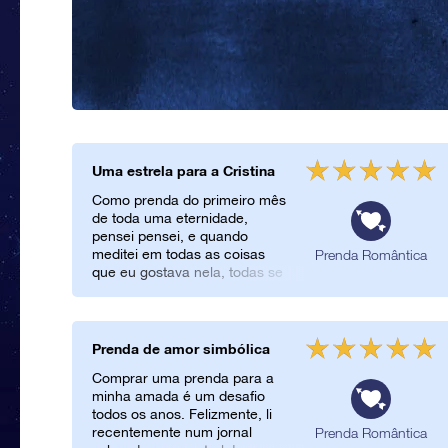
Uma estrela para a Cristina
Como prenda do primeiro mês
de toda uma eternidade,
pensei pensei, e quando
meditei em todas as coisas
Prenda Romântica
que eu gostava nela, todas se
assemelhavam a estrelas…
Um sorriso que são mil
estrelas, uns olhos que são a
minha Ursa Maior… não podia
Prenda de amor simbólica
ser outra coisa, que não uma
Comprar uma prenda para a
estrela! Uma estrela, que
minha amada é um desafio
estará sempre lá, a iluminar a
todos os anos. Felizmente, li
eternidade… Uma estrela,
recentemente num jornal
Prenda Romântica
que será o início de toda uma