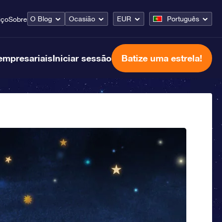
O Blog
Ocasião
EUR
Português
iço
Sobre
empresariais
Iniciar sessão
Batize uma estrela!