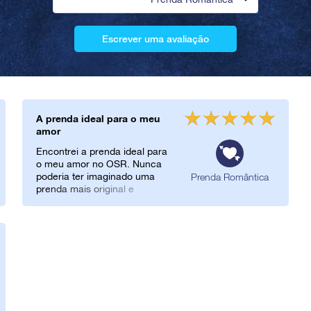
Escrever uma avaliação
A prenda ideal para o meu
amor
Encontrei a prenda ideal para
o meu amor no OSR. Nunca
poderia ter imaginado uma
Prenda Romântica
prenda mais original e
divertida para lhe oferecer. Na
data que indiquei,
entregaram-lhe o pacote de
oferta sem qualquer
problema!