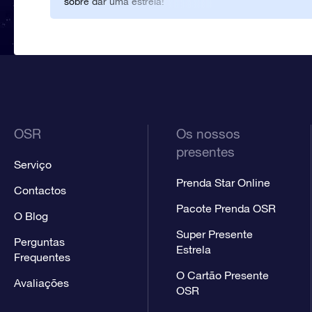
sobre dar uma estrela!
eternidade… Obrigado por
Pareceu-me a prenda perfeita
tornarem isto possível ;-)
para a minha amada e registei
imediatamente a estrela.
OSR
Os nossos
presentes
Serviço
Prenda Star Online
Contactos
Pacote Prenda OSR
O Blog
Super Presente
Perguntas
Estrela
Frequentes
O Cartão Presente
Avaliações
OSR