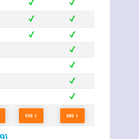
€39
€89
9
)