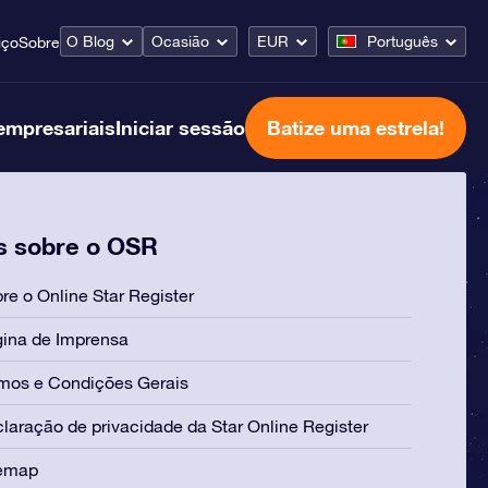
O Blog
Ocasião
EUR
Português
iço
Sobre
empresariais
Iniciar sessão
Batize uma estrela!
s sobre o OSR
re o Online Star Register
ina de Imprensa
mos e Condições Gerais
laração de privacidade da Star Online Register
temap