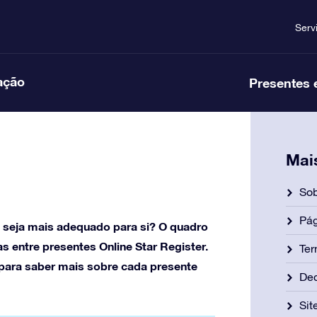
Serv
ação
Presentes 
Mai
Sob
Pág
e seja mais adequado para si? O quadro
s entre presentes Online Star Register.
Ter
 para saber mais sobre cada presente
Dec
Si