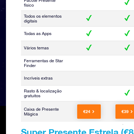
Pacote Presente
físico
Todos os elementos
digitais
Todas as Apps
Vários temas
Ferramentas de Star
Finder
Incríveis extras
Rasto & localização
gratuitos
Caixa de Presente
€24
€39
Mágica
Super Presente Estrela (
€8