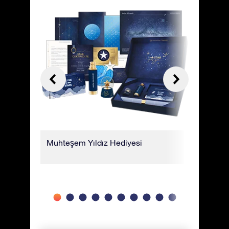
ifika
Muhteşem Yıldız Hediyesi
Harika bi
paketle