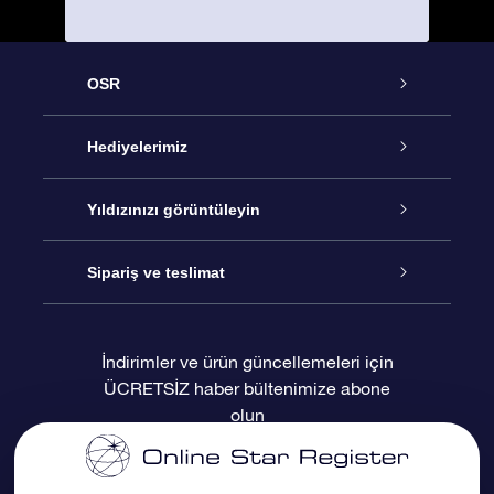
OSR
Hizmet
Hediyelerimiz
İletişim
Çevrimiçi Yıldız Hediyesi
Yıldızınızı görüntüleyin
Blogu
OSR Hediye Paketi
Star Register
Sipariş ve teslimat
Sıkça Sorulan Sorular
Muhteşem Yıldız Hediyesi
OSR Star Finder Uygulaması
Müşteri Girişi
İndirimler ve ürün güncellemeleri için
ÜCRETSİZ haber bültenimize abone
Değerlendirmeler
OSR Hediye Kartı
Kişiselleştirilmiş Yıldız Sayfası
Ödeme bilgileri
olun
Kurumsal hediyeler
Bir Milyon Yıldız
Sevkiyat bilgileri