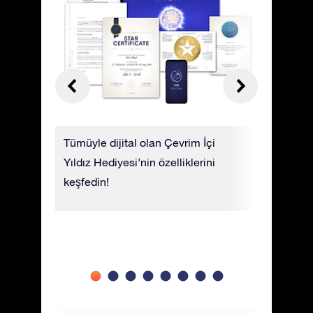
ğı:
Tümüyle dijital olan Çevrim İçi
Mobil Sta
ğu
Yıldız Hediyesi’nin özelliklerini
yıldızınız
fazla
keşfedin!