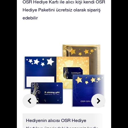
OSR Hediye Kartı ile alıcı kişi kendi OSR
Hediye Paketini ücretsiz olarak sipariş
edebilir
ceğiniz
Hediyenin alıcısı OSR Hediye
OSR Hediy