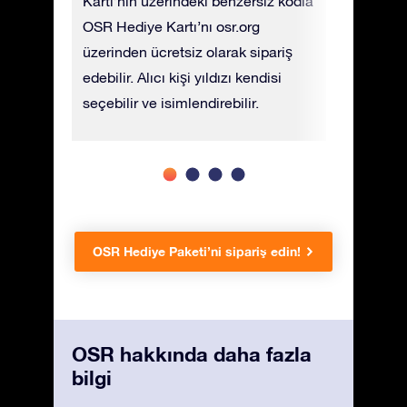
tımızı
Kartı’nın üzerindeki benzersiz kodla
sipariş e
irsiniz.
OSR Hediye Kartı’nı osr.org
hediye UP
üzerinden ücretsiz olarak sipariş
ücret karş
edebilir. Alıcı kişi yıldızı kendisi
seçebilir ve isimlendirebilir.
OSR Hediye Paketi’ni sipariş edin!
OSR hakkında daha fazla
bilgi