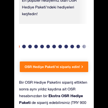
jlar,
En popüler hediyemiz olan OSR
Yıldız Ser
.
Hediye Paketi’ndeki hediyeleri
basılmıştı
nuzdan
keşfedin!
yıldız adı
iniz bir
içermekte
OSR Hediye Paketi’ni sipariş edin!
Bir OSR Hediye Paketini sipariş ettikten
sonra aynı yıldız kaydına ait OSR
Ekstra OSR Hediye
hesabınızdan bir
Paketi
de sipariş edebilirsiniz (TRY 900