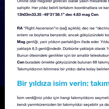
Online Star Register
göreceli olarak
yakın mesafede bu
sahiptir. Her yıldız belirli birtakım koordinatlara ve ka
13h03m33.35 -49°31’38.1” dec 4.83 mag Cen
.
RA
“Right Ascension”ın (sağ açıklık); dec ise “declinat
enlem ve boylama benzerdir, ancak gökyüzündeki koordi
Mag
genliği, yani yıldızın parlaklığını ifade eder. Yıld
yaklaşık 6,5 genliğindedir. Dürbünle yaklaşık olara
Bunun ötesindeki genlikler için bir amatör teleskobun 
Cen
buradaki örnekte gökyüzünde bulunan 88 takımyıl
Takımyıldızının bilinmesi bir yıldızı daha kolay belirle
Bir yıldıza isim verin: takım
İsim verdiğiniz yıldız için hangi takımyıldızını seçmel
kendi yarımkürenizden bir takımyıldızı seçebilir ya da 