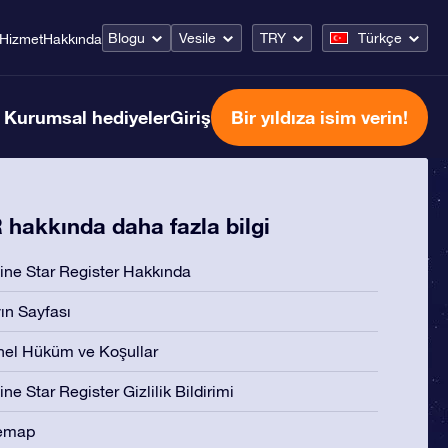
Blogu
Vesile
TRY
Türkçe
Hizmet
Hakkında
Kurumsal hediyeler
Giriş
Bir yıldıza isim verin!
hakkında daha fazla bilgi
ine Star Register Hakkında
ın Sayfası
el Hüküm ve Koşullar
ine Star Register Gizlilik Bildirimi
temap