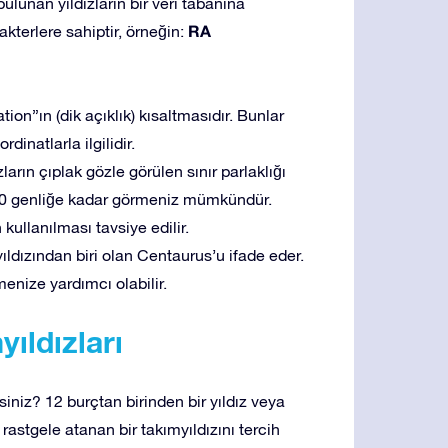
lunan yıldızların bir veri tabanına
RA
rakterlere sahiptir, örneğin:
ion”ın (dik açıklık) kısaltmasıdır. Bunlar
natlarla ilgilidir.
ızların çıplak gözle görülen sınır parlaklığı
k 10 genliğe kadar görmeniz mümkündür.
kullanılması tavsiye edilir.
dızından biri olan Centaurus’u ifade eder.
menize yardımcı olabilir.
yıldızları
isiniz? 12 burçtan birinden bir yıldız veya
rastgele atanan bir takımyıldızını tercih