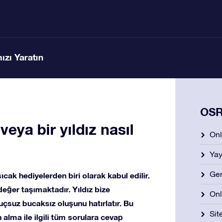
ızı Yaratın
OSR 
 veya bir yıldız nasıl
Onl
Yay
Gen
sıcak hediyelerden biri olarak kabul edilir.
değer taşımaktadır. Yıldız bize
Onl
çsuz bucaksız oluşunu hatırlatır. Bu
Si
 alma ile ilgili tüm sorulara cevap