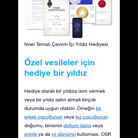
Noel Temalı Çevrim İçi Yıldız Hediyesi
Özel vesileler için
hediye bir yıldız
Hediye olarak bir yıldıza isim vermek
veya bir yıldız satın almak birçok
durumda uygun olabilir. Örneğin
bir
erkek çocuğunun
veya
kız çocuğunun
doğumu, birisinin
doğum günü
veya
evlilik
ya da
yıl dönümü
kutlaması. OSR