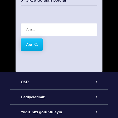
Ara
OSR
Hizmet
Hediyelerimiz
İletişim
Çevrimiçi Yıldız Hediyesi
Yıldızınızı görüntüleyin