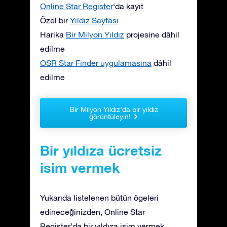
Online Star Register
‘da kayıt
Özel bir
Yıldız Sayfası
Harika
Bir Milyon Yıldız
projesine dâhil
edilme
OSR Star Finder uygulamasına
dâhil
edilme
Bir Milyon Yıldız’da bir yıldız
görüntüleyin!
Bir yıldıza ücretsiz
isim vermek
Yukarıda listelenen bütün ögeleri
edineceğinizden, Online Star
Register’da bir yıldıza isim vermek