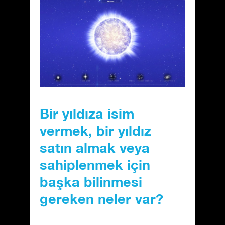
Bir yıldıza isim
vermek, bir yıldız
satın almak veya
sahiplenmek için
başka bilinmesi
gereken neler var?