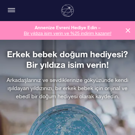
Annenize Evreni Hediye Edin –
Bir yıldıza isim verin ve %25 indirim kazanın!
Erkek bebek doğum hediyesi?
Bir yıldıza isim verin!
Arkadaşlarınız ve sevdiklerinize gökyüzünde kendi
ışıldayan yıldızınızı, bir erkek bebek için orijinal ve
ebedî bir doğum hediyesi olarak kaydedin.