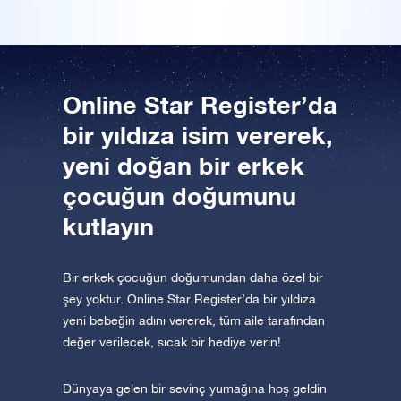
Uygulamayı şimdi indirin ve yıldızlara uçun!
Bir Milyon Yıldız'ı ziyaret edin
VR sanal gerçeklikle evreni keşfedin
Online Star Register’da
bir yıldıza isim vererek,
AppStore (iOS)
Play Store (Android)
yeni doğan bir erkek
çocuğun doğumunu
kutlayın
Bir erkek çocuğun doğumundan daha özel bir
şey yoktur. Online Star Register’da bir yıldıza
yeni bebeğin adını vererek, tüm aile tarafından
değer verilecek, sıcak bir hediye verin!
Dünyaya gelen bir sevinç yumağına hoş geldin