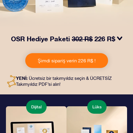
OSR Hediye Paketi
302 R$
226 R$
OSR Hediye Paketimiz ile gözleri kamaştırın! Güzel bir
zarf içinde kişiye özel hazırlanan belgelerin seçtiğiniz
Şimdi sipariş verin 226 R$ !
adrese teslimatı ile çevrimiçi belgeler ve uygulamalara
erişim imkanı bu pakete dahildir. Bu, arkadaşlarınıza ve
sevdiklerinize kalıcı bir hediye vermenin büyüleyici bir
YENİ:
Ücretsiz bir takımyıldız seçin & ÜCRETSİZ
yoludur.
Takımyıldız PDF’si alın!
Dijital
Lüks