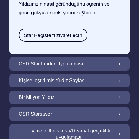
Yıldızınızın nasıl göründüğünü öğrenin ve
gece gökyüzündeki yerini keşfedin!
Star Register'ı ziyaret edin
OSR Star Finder Uygulaması
OSR Star Finder Uygulaması ile Gece
Kişiselleştirilmiş Yıldız Sayfası
Gökyüzünde Kendi Yıldızınızı Bulun
Ucretsiz Yıldız Sayfası ile Yıldız Hediyenizi
Bir Milyon Yıldız
Kişiselleştirin
Bir Milyon Yıldız Galaktik Mahallemizi
OSR Starsaver
Keşfedin
Ekranınızı OSR Starsaver ile aydınlatın
Fly me to the stars VR sanal gerçeklik
uygulaması
Online Star Register gece gökyüzünde