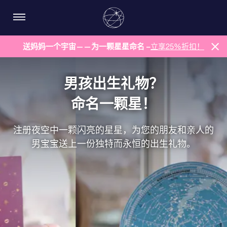
送妈妈一个宇宙——为一颗星星命名 –
立享25%折扣！
男孩出生礼物？
命名一颗星！
注册夜空中一颗闪亮的星星，为您的朋友和亲人的
男宝宝送上一份独特而永恒的出生礼物。