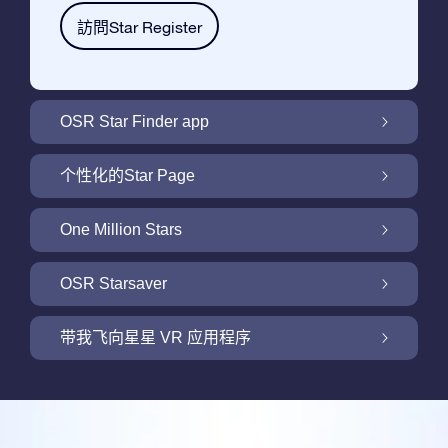
訪問Star Register
OSR Star Finder app
利用OSR Star Finder App在夜空中找到属于
个性化的Star Page
你的那颗星
利用免费的Star Page个性化您的Star Gift
One Million Stars
One Million Stars: 探索银河系邻近地区
OSR Starsaver
用 OSR Starsaver点亮您的屏幕
带我飞向星星 VR 应用程序
Online Star Register为iOS和安卓用户提供了
一款查找夜空中星星和星座的免费手机软件。
新功能：使用我们的VR 应用程序开启飞向星
购买任何star gift 即可获得Online Star
空之旅
利用Star Finder App命名和查找一颗在Online
Register提供的一个免费Star Page。通过利用
评论
Star Register (OSR)注册的星星则更简单些。