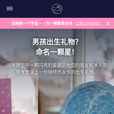
送妈妈一个宇宙——为一颗星星命名 –
立享25%折扣！
男孩出生礼物？
命名一颗星！
注册夜空中一颗闪亮的星星，为您的朋友和亲人的
男宝宝送上一份独特而永恒的出生礼物。