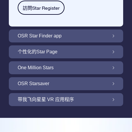
訪問Star Register
OSR Star Finder app
利用OSR Star Finder App在夜空中找到属于
个性化的Star Page
你的那颗星
利用免费的Star Page个性化您的Star Gift
One Million Stars
One Million Stars: 探索银河系邻近地区
OSR Starsaver
用 OSR Starsaver点亮您的屏幕
带我飞向星星 VR 应用程序
Online Star Register为iOS和安卓用户提供了
一款查找夜空中星星和星座的免费手机软件。
新功能：使用我们的VR 应用程序开启飞向星
购买任何star gift 即可获得Online Star
空之旅
利用Star Finder App命名和查找一颗在Online
Register提供的一个免费Star Page。通过利用
评论
Star Register (OSR)注册的星星则更简单些。