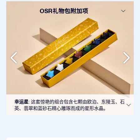
OSR礼物包附加项
幸运星
: 这套惊艳的组合包含七颗由欧泊、东陵玉、石
英、翡翠和蓝砂石精心雕琢而成的星形水晶。