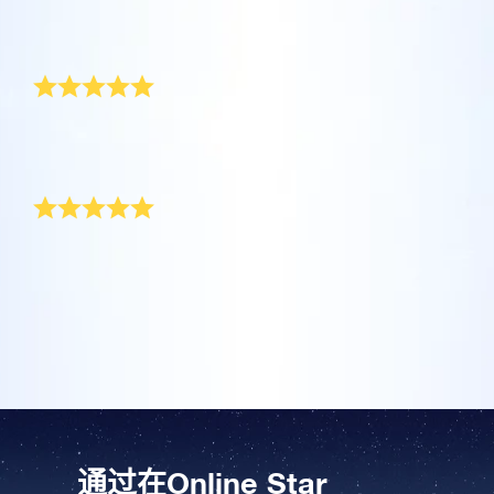
坐在您舒适的家中，利用One Million Stars应
Online Star Register (OSR)命名一颗星并定制
利用一个独特的星星代码精确定位天空中一颗
用程序探索宇宙。这是一个从您的网站浏览器
一个star page，以为朋友、亲人或同事送上一
非常酷的礼物
特别命名的星星，或是根据自己的位置浏览星
使用OSR Starsaver，让您的星星与您近在咫
进行星际旅行的历史性的飞跃。One Million
份永远难忘的礼物。写下一句欢迎辞、上传照
座。
尺。将您的星星设置为手机或电脑壁纸，让你
Stars 应用程序使您能够观看一百万颗星星，
片，等等。
的屏幕闪闪发光！使用新的OSR Starsaver，
包括天文学家命名的星星，以及在Online Star
从未见过这么酷的男婴礼物！我儿子从现在开始永远是
使用 OSR推出的“带我飞向星星 VR 应用程序”
閱讀全文
“明星”了。真是很棒的礼物！
随时观赏你的星星。
閱讀全文
Register (OSR)个性化的星星。在宇宙中飞
访问行星，了解夜空中的 88 个星座。 玩一玩
谢谢你们！
行，在3D中体验宇宙星辰！
“连接星星”游戏，解锁每个星座的信息。飞到
閱讀全文
AppStore (iOS)
属于您自己的那颗星星，查看详细信息并与您
Play Store (安卓)
預覽Star Page
閱讀全文
你好，OSR，我的名字叫杰克，已经6个月了。我出生
所爱的人分享。适用于 iOS 和 Android的免费
的时候，我的一位姑妈为我命名了一颗星星。谢谢，我
移动 VR 应用程序。 立即下载应用程序，飞向
和妈妈非常开心收到这样一份独特的礼物！
預覽OSR Starsaver
星空！
访问One Million Stars
在VR中探索宇宙
AppStore (iOS)
Play Store (安卓)
通过在Online Star