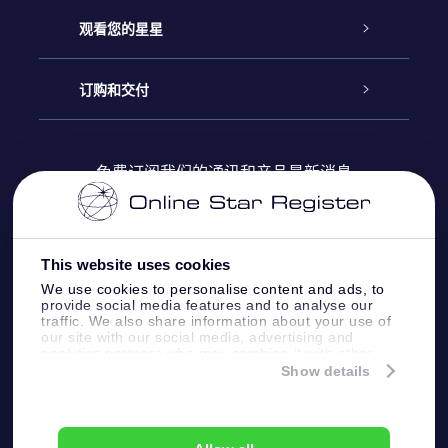
联系我们
Online Star礼物
观看您的星星
Online Star Register
博客
OSR 礼物包
订购和交付
OSR Star Finder App
常见问题解答
Super Star礼物
客户登录
免费订阅我们的通讯和产品最新消息
个性化的Star Page
评论
OSR 礼物卡
付款信息
One Million Stars
This website uses cookies
公司礼品
配送信息
We use cookies to personalise content and ads, to
provide social media features and to analyse our
OSR Starsaver
traffic. We also share information about your use of
退货政策&撤销权
our site with our social media, advertising and
analytics partners who may combine it with other
information that you’ve provided to them or that
Show details
带我飞向星星 VR 应用程序
they’ve collected from your use of their services.
个星座
Online Star Register BV
- Laan van de Maagd
83, 7324 BT Apeldoorn, The Netherlands