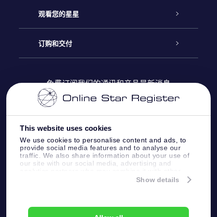
联系我们
Online Star礼物
观看您的星星
Online Star Register
博客
OSR 礼物包
订购和交付
OSR Star Finder App
常见问题解答
Super Star礼物
客户登录
免费订阅我们的通讯和产品最新消息
个性化的Star Page
评论
OSR 礼物卡
付款信息
One Million Stars
This website uses cookies
公司礼品
配送信息
We use cookies to personalise content and ads, to
provide social media features and to analyse our
OSR Starsaver
traffic. We also share information about your use of
退货政策&撤销权
our site with our social media, advertising and
analytics partners who may combine it with other
information that you’ve provided to them or that
Show details
带我飞向星星 VR 应用程序
they’ve collected from your use of their services.
个星座
Online Star Register BV
- Laan van de Maagd
83, 7324 BT Apeldoorn, The Netherlands