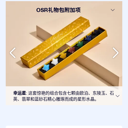
OSR礼物包附加项
幸运星
: 这套惊艳的组合包含七颗由欧泊、东陵玉、石
英、翡翠和蓝砂石精心雕琢而成的星形水晶。