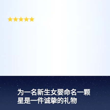
坐在您舒适的家中，利用One Million Stars应
Online Star Register (OSR)命名一颗星并定制
利用一个独特的星星代码精确定位天空中一颗
用程序探索宇宙。这是一个从您的网站浏览器
一个star page，以为朋友、亲人或同事送上一
幸福和感动
特别命名的星星，或是根据自己的位置浏览星
使用OSR Starsaver，让您的星星与您近在咫
进行星际旅行的历史性的飞跃。One Million
份永远难忘的礼物。写下一句欢迎辞、上传照
座。
尺。将您的星星设置为手机或电脑壁纸，让你
Stars 应用程序使您能够观看一百万颗星星，
片，等等。
的屏幕闪闪发光！使用新的OSR Starsaver，
包括天文学家命名的星星，以及在Online Star
找到一份庆祝女婴出生的礼物并不难，可要找到一份别
使用 OSR推出的“带我飞向星星 VR 应用程序”
閱讀全文
具一格的礼物非常不容易。我在网上找到这家神奇的网
随时观赏你的星星。
閱讀全文
Register (OSR)个性化的星星。在宇宙中飞
访问行星，了解夜空中的 88 个星座。 玩一玩
站。送一颗星星太有创意了，我马上为一个小姑娘订购
行，在3D中体验宇宙星辰！
“连接星星”游戏，解锁每个星座的信息。飞到
了一颗“出生之星”。她的父母非常幸福和感动，这份礼
閱讀全文
AppStore (iOS)
物让他们的宝贝女儿成为不朽。
属于您自己的那颗星星，查看详细信息并与您
Play Store (安卓)
預覽Star Page
閱讀全文
所爱的人分享。适用于 iOS 和 Android的免费
移动 VR 应用程序。 立即下载应用程序，飞向
預覽OSR Starsaver
星空！
访问One Million Stars
在VR中探索宇宙
为一名新生女婴命名一颗
星是一件诚挚的礼物
AppStore (iOS)
Play Store (安卓)