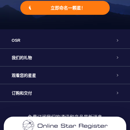
立即命名一颗星！
OSR
客户服务
我们的礼物
联系我们
Online Star礼物
观看您的星星
Online Star Register
博客
OSR 礼物包
订购和交付
OSR Star Finder App
常见问题解答
Super Star礼物
客户登录
免费订阅我们的通讯和产品最新消息
个性化的Star Page
评论
OSR 礼物卡
付款信息