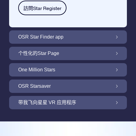
訪問Star Register
OSR Star Finder app
利用OSR Star Finder App在夜空中找到属于
个性化的Star Page
你的那颗星
利用免费的Star Page个性化您的Star Gift
One Million Stars
One Million Stars: 探索银河系邻近地区
OSR Starsaver
用 OSR Starsaver点亮您的屏幕
带我飞向星星 VR 应用程序
Online Star Register为iOS和安卓用户提供了
一款查找夜空中星星和星座的免费手机软件。
新功能：使用我们的VR 应用程序开启飞向星
购买任何star gift 即可获得Online Star
空之旅
利用Star Finder App命名和查找一颗在Online
Register提供的一个免费Star Page。通过利用
评论
Star Register (OSR)注册的星星则更简单些。